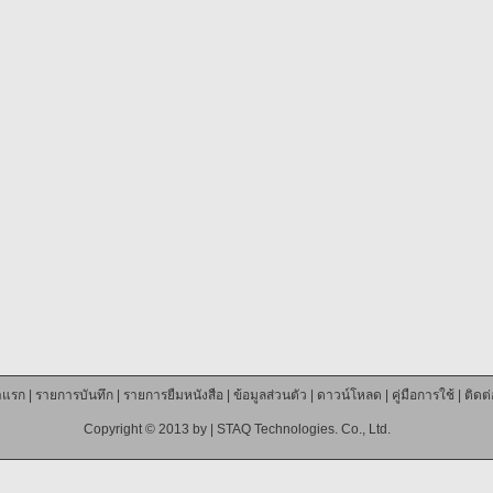
าแรก
|
รายการบันทึก
|
รายการยืมหนังสือ
|
ข้อมูลส่วนตัว
|
ดาวน์โหลด
|
คู่มือการใช้
|
ติดต
Copyright © 2013 by |
STAQ Technologies. Co., Ltd.