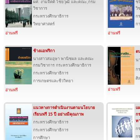
ผศ. งามจิตต์ ไชยวุฒิ และคณะ,กรม
ชน
วิชาการ
วิ
กระทรวงศึกษาธิการ
กร
วิทยาศาสตร์
กา
อ่านฟรี
อ่านฟรี
ช้างแอฟริกา
ดน
นางสาวสมอุษา พานิชผล และคณะ
นา
กรมวิชาการ กระทรวงศึกษาธิการ
กร
กระทรวงศึกษาธิการ
ศ
การเกษตรและชีววิทยา
อ่านฟรี
อ่านฟรี
แนวทางการดำเนินงานตามนโยบาย
แผ
เรียนฟรี 15 ปี อย่างมีคุณภาพ
กร
ทา
กระทรวงศึกษาธิการ
กร
กระทรวงศึกษาธิการ
กร
การศึกษา