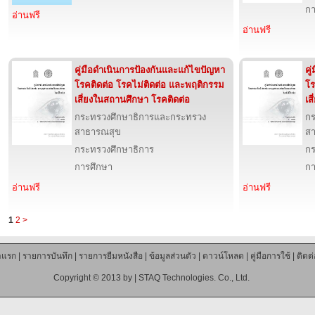
กา
อ่านฟรี
อ่านฟรี
คู่มือดำเนินการป้องกันและแก้ไขปัญหา
คู
โรคติดต่อ โรคไม่ติดต่อ และพฤติกรรม
โร
เสี่ยงในสถานศึกษา โรคติดต่อ
เส
กระทรวงศึกษาธิการและกระทรวง
กร
สาธารณสุข
ส
กระทรวงศึกษาธิการ
กร
การศึกษา
กา
อ่านฟรี
อ่านฟรี
1
2
>
าแรก
|
รายการบันทึก
|
รายการยืมหนังสือ
|
ข้อมูลส่วนตัว
|
ดาวน์โหลด
|
คู่มือการใช้
|
ติดต
Copyright © 2013 by |
STAQ Technologies. Co., Ltd.