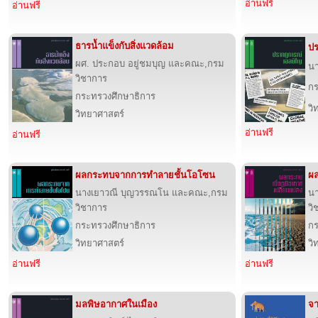
อ่านฟรี
อ่านฟรี
ธารน้ำแข็งกับสิ่งแวดล้อม
ป
ผศ. ประกอบ อยู่ชมบุญ และคณะ,กรม
นา
วิชาการ
กร
กระทรวงศึกษาธิการ
วิ
วิทยาศาสตร์
อ่านฟรี
อ่านฟรี
ผลกระทบจากการทำลายชั้นโอโซน
ผล
นางเยาวณี บุญวรรณโน และคณะ,กรม
นา
วิชาการ
วิ
กระทรวงศึกษาธิการ
กร
วิทยาศาสตร์
วิ
อ่านฟรี
อ่านฟรี
มลพิษอากาศในเมือง
จา