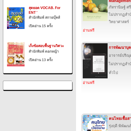
Management
ภัทรานิษฐ์ ศร
สุดยอด VOCAB. For
ENT '
ไม่ปรากฏสำนั
สำนักพิมพ์ สกายบุ๊คส์
วิทยาศาสตร์
เปิดอ่าน 15 ครั้ง
อ่านฟรี
เก็งข้อสอบพื้นฐานวิศวะ
การพัฒนาบุค
สำนักพิมพ์ ดอกหญ้า
อาจารย์ปริณุ
เปิดอ่าน 13 ครั้ง
ไม่ปรากฏสำนั
ทั่วไป
อ่านฟรี
คนไทยเชื้อ
รุ่งฤดี พิพัฒน