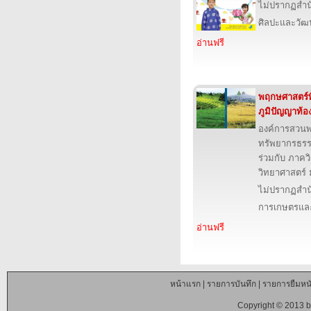
ไม่ปรากฏสำนั
ศิลปะและวั
อ่านฟรี
พฤกษศาสตร์พื
ภูมิปัญญาท้อง
องค์การสวน
ทรัพยากรธรร
ร่วมกับ ภาคว
วิทยาศาสตร์ 
ไม่ปรากฏสำนั
การเกษตรและ
อ่านฟรี
หน้าแรก
|
รายการบันทึก
|
รายการยืมหนั
Copyright © 2013 b