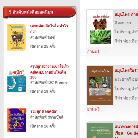
5 อันดับหนังสือยอดนิยม
สมุนไพร กำจ
คีตะธารา
เลขคณิต คิดในใจ ทำไว
กว่า
ไม่ปรากฏสำนั
สำนักพิมพ์ ยิปซี
กีฬา ท่องเที
เปิดอ่าน 25 ครั้ง
อ่านฟรี
สรุปสูตรจำง่ายเข้าใจเร็ว
สมุนไพรในรั่ว
คณิตม.ปลายมั่นใจเต็ม
100
พระธาตรี อ
สำนักพิมพ์ IDC Premier
ไม่ปรากฏสำนั
เปิดอ่าน 19 ครั้ง
กีฬา ท่องเที
อ่านฟรี
รวมสูตรเลขคณิต
สำนักพิมพ์ สกายบุ๊คส์
เปิดอ่าน 16 ครั้ง
แนวทางการจ
เรือน : Guid