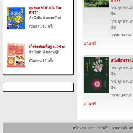
หนาว
กรมอุทยานแห่ง
สุดยอด VOCAB. For
ENT '
พืช
สำนักพิมพ์ สกายบุ๊คส์
กรมอุทยานแห่ง
เปิดอ่าน 15 ครั้ง
พืช
การเกษตรและ
อ่านฟรี
เก็งข้อสอบพื้นฐานวิศวะ
สำนักพิมพ์ ดอกหญ้า
หนังสือพรรณ
เปิดอ่าน 13 ครั้ง
กรมอุทยานแห่ง
พืช
กรมอุทยานแห่ง
พืช
การเกษตรและ
อ่านฟรี
หน้าแรก
|
รายการบันทึก
|
รายการยืมหนั