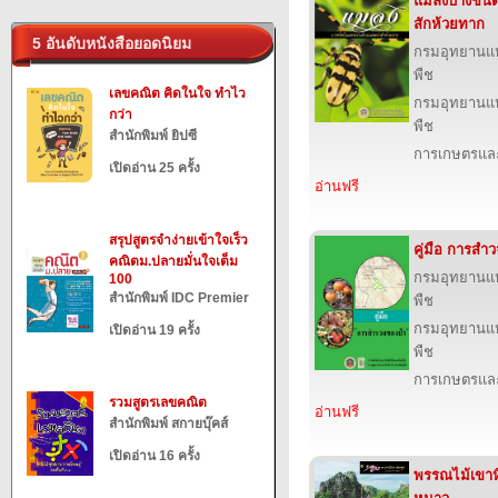
แมลงบางชนิ
สักห้วยทาก
5 อันดับหนังสือยอดนิยม
กรมอุทยานแห่ง
พืช
เลขคณิต คิดในใจ ทำไว
กรมอุทยานแห่ง
กว่า
พืช
สำนักพิมพ์ ยิปซี
การเกษตรและ
เปิดอ่าน 25 ครั้ง
อ่านฟรี
สรุปสูตรจำง่ายเข้าใจเร็ว
คู่มือ การสำ
คณิตม.ปลายมั่นใจเต็ม
กรมอุทยานแห่ง
100
สำนักพิมพ์ IDC Premier
พืช
กรมอุทยานแห่ง
เปิดอ่าน 19 ครั้ง
พืช
การเกษตรและ
รวมสูตรเลขคณิต
อ่านฟรี
สำนักพิมพ์ สกายบุ๊คส์
เปิดอ่าน 16 ครั้ง
พรรณไม้เขาหิ