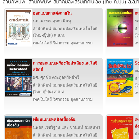
สำนักพิมพ์: สำนักพิมพ์ สมาคมส่งเสริมเทคโนโลยี (ไทย-ญี่ปุ่น) ส.ส.ท
ออกแบบตกแต่งภายใน
ก
นภาพรรณ สุทธะพินทุ
รศ
สำนักพิมพ์ สมาคมส่งเสริมเทคโนโลยี
สำ
(ไทย-ญี่ปุ่น) ส.ส.ท.
(ไ
เทคโนโลยี วิศวกรรม อุตสาหกรรม
เท
การออกแบบเครื่องมือลำเลียงและโลจิ
So
สติกส์
ผศ
ผศ. ศุภชัย ตระกูลทรัพย์ทวี
สำ
สำนักพิมพ์ สมาคมส่งเสริมเทคโนโลยี
(ไ
(ไทย-ญี่ปุ่น) ส.ส.ท.
เท
เทคโนโลยี วิศวกรรม อุตสาหกรรม
เขียนแบบเทคนิคเบื้องต้น
เ
อั
นพดล เวชวิฐาน และ ชานนท์ ชมสุนทร
นั
สำนักพิมพ์ สมาคมส่งเสริมเทคโนโลยี