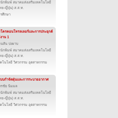
นักพิมพ์ สมาคมส่งเสริมเทคโนโลยี
ทย-ญี่ปุ่น) ส.ส.ท.
รศึกษา
โครคอนโทรลเลอร์และการประยุกต์
้งาน 1
นสัน ปงผาบ
นักพิมพ์ สมาคมส่งเสริมเทคโนโลยี
ทย-ญี่ปุ่น) ส.ส.ท.
คโนโลยี วิศวกรรม อุตสาหกรรม
บบกำจัดฝุ่นและการระบายอากาศ
ตรชัย นิมมล
นักพิมพ์ สมาคมส่งเสริมเทคโนโลยี
ทย-ญี่ปุ่น) ส.ส.ท.
คโนโลยี วิศวกรรม อุตสาหกรรม