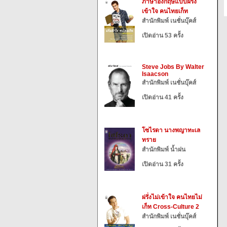
ภาษาอังกฤษแบบฝรั่ง
เข้าใจ คนไทยเก็ท
สำนักพิมพ์ เนชั่นบุ๊คส์
เปิดอ่าน 53 ครั้ง
Steve Jobs By Walter
Isaacson
สำนักพิมพ์ เนชั่นบุ๊คส์
เปิดอ่าน 41 ครั้ง
โซไรดา นางพญาทะเล
ทราย
สำนักพิมพ์ น้ำฝน
เปิดอ่าน 31 ครั้ง
ฝรั่งไม่เข้าใจ คนไทยไม่
เก็ท Cross-Culture 2
สำนักพิมพ์ เนชั่นบุ๊คส์