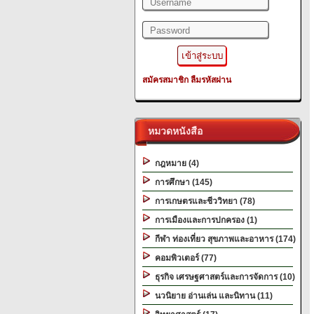
สมัครสมาชิก
ลืมรหัสผ่าน
หมวดหนังสือ
กฎหมาย (4)
การศึกษา (145)
การเกษตรและชีววิทยา (78)
การเมืองและการปกครอง (1)
กีฬา ท่องเที่ยว สุขภาพและอาหาร (174)
คอมพิวเตอร์ (77)
ธุรกิจ เศรษฐศาสตร์และการจัดการ (10)
นวนิยาย อ่านเล่น และนิทาน (11)