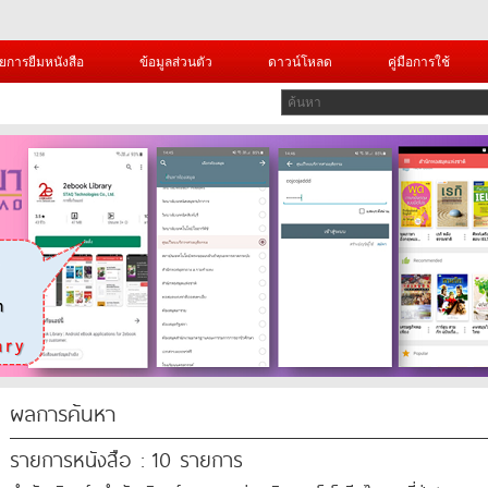
ยการยืมหนังสือ
ข้อมูลส่วนตัว
ดาวน์โหลด
คู่มือการใช้
ผลการค้นหา
รายการหนังสือ : 10 รายการ