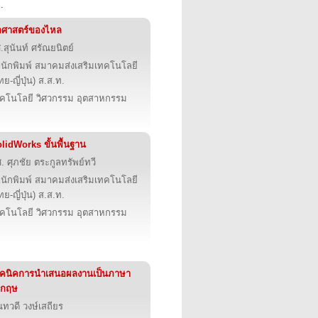
.
ลศาสตร์ของไหล
.สุนันท์ ศรัณยนิตย์
นักพิมพ์ สมาคมส่งเสริมเทคโนโลยี
ทย-ญี่ปุ่น) ส.ส.ท.
คโนโลยี วิศวกรรม อุตสาหกรรม
lidWorks ขั้นพื้นฐาน
. ศุภชัย ตระกูลทรัพย์ทวี
นักพิมพ์ สมาคมส่งเสริมเทคโนโลยี
ทย-ญี่ปุ่น) ส.ส.ท.
คโนโลยี วิศวกรรม อุตสาหกรรม
ทคนิคการนำเสนอผลงานเป็นภาษา
งกฤษ
นทวดี วงษ์เสถียร