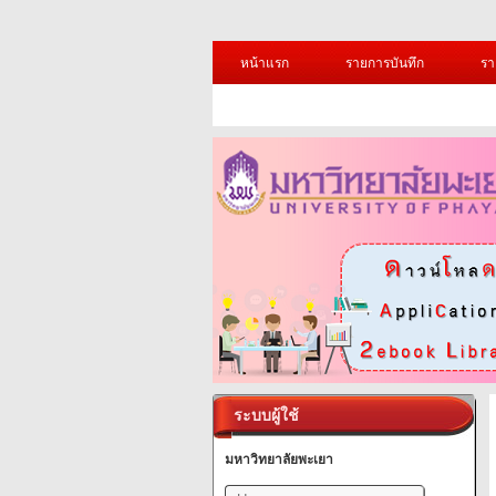
หน้าแรก
รายการบันทึก
รา
ระบบผู้ใช้
มหาวิทยาลัยพะเยา