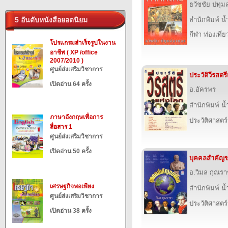
ธวัชชัย ปทุม
5 อันดับหนังสือยอดนิยม
สำนักพิมพ์ น
กีฬา ท่องเที
โปรแกรมสำเร็จรูปในงาน
อาชีพ ( XP /office
2007/2010 )
ศูนย์ส่งเสริมวิชาการ
ประวัติวีรสตร
เปิดอ่าน 64 ครั้ง
อ.อัครพร
สำนักพิมพ์ น
ภาษาอังกฤษเพื่อการ
ประวัติศาสตร์
สื่อสาร 1
ศูนย์ส่งเสริมวิชาการ
เปิดอ่าน 50 ครั้ง
บุคคลสำคัญ
อ.วิมล กุณร
เศรษฐกิจพอเพียง
สำนักพิมพ์ น
ศูนย์ส่งเสริมวิชาการ
ประวัติศาสตร์
เปิดอ่าน 38 ครั้ง