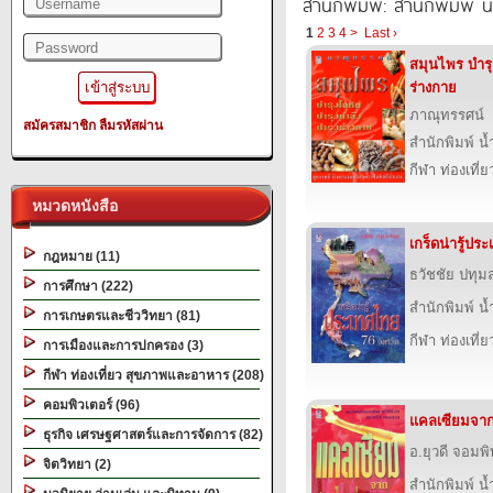
สำนักพิมพ์: สำนักพิมพ์ 
1
2
3
4
>
Last ›
สมุนไพร บำรุ
ร่างกาย
ภาณุทรรศน์
สมัครสมาชิก
ลืมรหัสผ่าน
สำนักพิมพ์ น
กีฬา ท่องเที
หมวดหนังสือ
เกร็ดน่ารู้ปร
กฎหมาย (11)
ธวัชชัย ปทุม
การศึกษา (222)
สำนักพิมพ์ น
การเกษตรและชีววิทยา (81)
กีฬา ท่องเที
การเมืองและการปกครอง (3)
กีฬา ท่องเที่ยว สุขภาพและอาหาร (208)
คอมพิวเตอร์ (96)
แคลเซียมจาก
ธุรกิจ เศรษฐศาสตร์และการจัดการ (82)
อ.ยุวดี จอมพิ
จิตวิทยา (2)
สำนักพิมพ์ น