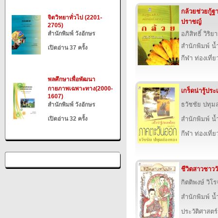
กล้วยช่วยกู้ฐ
จิตวิทยาทั่วไป (2201-
ปราชญ์
2705)
สำนักพิมพ์ วังอักษร
อภิสิทธิ์ วิริ
สำนักพิมพ์ น
เปิดอ่าน 37 ครั้ง
กีฬา ท่องเที
พลศึกษาเพื่อพัฒนา
กายภาพเฉพาะทาง(2000-
เกร็ดน่ารู้ป
1607)
ธวัชชัย ปทุม
สำนักพิมพ์ วังอักษร
เปิดอ่าน 32 ครั้ง
สำนักพิมพ์ น
กีฬา ท่องเที
ชีวิตสาวชาวว
กิตติพงษ์ วิโ
สำนักพิมพ์ น
ประวัติศาสตร์