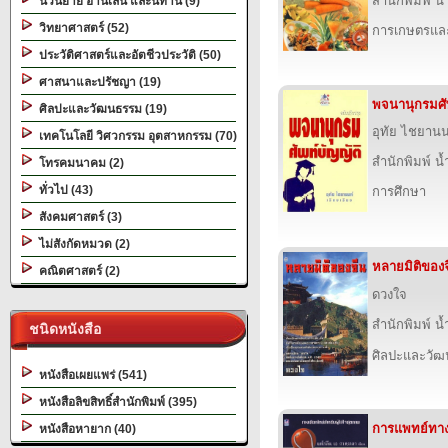
สำนักพิมพ์ น
นวนิยาย อ่านเล่น และนิทาน (9)
วิทยาศาสตร์ (52)
การเกษตรและ
ประวัติศาสตร์และอัตชีวประวัติ (50)
ศาสนาและปรัชญา (19)
พจนานุกรมศัพ
ศิลปะและวัฒนธรรม (19)
อุทัย ไชยานน
เทคโนโลยี วิศวกรรม อุตสาหกรรม (70)
สำนักพิมพ์ น
โทรคมนาคม (2)
ทั่วไป (43)
การศึกษา
สังคมศาสตร์ (3)
ไม่สังกัดหมวด (2)
หลายมิติของ
คณิตศาสตร์ (2)
ดวงใจ
สำนักพิมพ์ น
ชนิดหนังสือ
ศิลปะและวั
หนังสือเผยแพร่ (541)
หนังสือลิขสิทธิ์สำนักพิมพ์ (395)
การแพทย์ทาง
หนังสือหายาก (40)