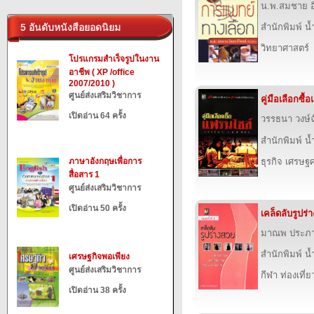
น.พ.สมชาย อิ
5 อันดับหนังสือยอดนิยม
สำนักพิมพ์ น
วิทยาศาสตร์
โปรแกรมสำเร็จรูปในงาน
อาชีพ ( XP /office
2007/2010 )
ศูนย์ส่งเสริมวิชาการ
คู่มือเลือกซื
เปิดอ่าน 64 ครั้ง
วรรธนา วงษ์ฉ
สำนักพิมพ์ น
ภาษาอังกฤษเพื่อการ
ธุรกิจ เศรษ
สื่อสาร 1
ศูนย์ส่งเสริมวิชาการ
เปิดอ่าน 50 ครั้ง
เคล็ดลับรูปร่
มาณพ ประภ
สำนักพิมพ์ น
เศรษฐกิจพอเพียง
ศูนย์ส่งเสริมวิชาการ
กีฬา ท่องเที
เปิดอ่าน 38 ครั้ง