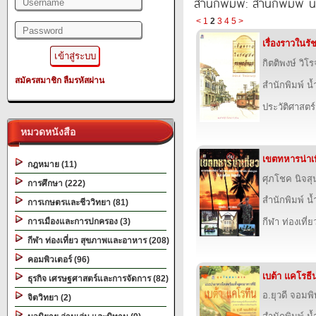
สำนักพิมพ์: สำนักพิมพ์ 
<
1
2
3
4
5
>
เรื่องราวในร
กิตติพงษ์ วิโ
สมัครสมาชิก
ลืมรหัสผ่าน
สำนักพิมพ์ น
ประวัติศาสตร์
หมวดหนังสือ
เขตทหารน่าเท
กฎหมาย (11)
ศุภโชค นิจสุ
การศึกษา (222)
สำนักพิมพ์ น
การเกษตรและชีววิทยา (81)
การเมืองและการปกครอง (3)
กีฬา ท่องเที
กีฬา ท่องเที่ยว สุขภาพและอาหาร (208)
คอมพิวเตอร์ (96)
เบต้า แคโรธี
ธุรกิจ เศรษฐศาสตร์และการจัดการ (82)
อ.ยุวดี จอมพิ
จิตวิทยา (2)