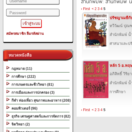
สำนักพิมพ์: สำนักพิมพ์ 
‹ First
<
2
3
4
5
ปรัชญาเมธีกั
ทวีวัฒน์ ปุณฑ
สมัครสมาชิก
ลืมรหัสผ่าน
สำนักพิมพ์ น
ศาสนาและปร
หมวดหนังสือ
หลัก 5 อ.ทฤษ
กฎหมาย (11)
อภิสิทธิ์ วิริ
การศึกษา (222)
สำนักพิมพ์ น
การเกษตรและชีววิทยา (81)
การศึกษา
การเมืองและการปกครอง (3)
กีฬา ท่องเที่ยว สุขภาพและอาหาร (208)
คอมพิวเตอร์ (96)
‹ First
<
2
3
4
5
ธุรกิจ เศรษฐศาสตร์และการจัดการ (82)
จิตวิทยา (2)