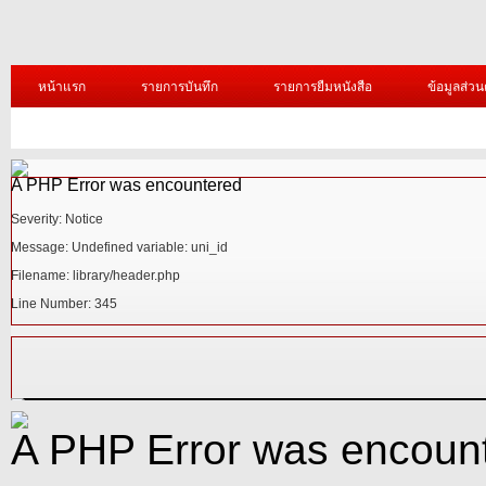
หน้าแรก
รายการบันทึก
รายการยืมหนังสือ
ข้อมูลส่วน
/1.png?=
A PHP Error was encoun
Severity: Notice
Message: Undefined variable: un
Filename: library/header.php
Line Number: 345
A PHP Error was encoun
Severity: Warning
A PHP Error was encountered
A PHP Error was encoun
Severity: Notice