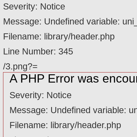
Message: Undefined variable: uni_id
Severity: Notice
Filename: library/header.php
Line Number: 345
Message: Undefined variable: uni
/2.png?=
A PHP Error was encountered
Filename: library/header.php
Severity: Notice
Message: Undefined variable: uni_id
Line Number: 345
Filename: library/header.php
Line Number: 345
/3.png?=
A PHP Error was encountered
A PHP Error was encou
Severity: Warning
Message: filemtime(): stat failed for D:\wwwroot\2ebook.com.www\htdocs_n
Severity: Notice
Filename: library/header.php
Message: Undefined variable: un
Line Number: 345
"alt="Slider 01" />
Filename: library/header.php