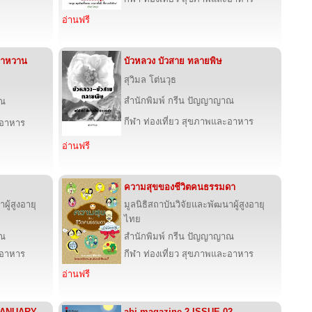
อ่านฟรี
บาหวาน
บัวหลวง บัวสาย ทลายพิษ
สุวิมล โต่นวุธ
สำนักพิมพ์ กรีน ปัญญาญาณ
าณ
กีฬา ท่องเที่ยว สุขภาพและอาหาร
ะอาหาร
อ่านฟรี
ความสุขของชีวิตคนธรรมดา
ผู้สูงอายุ
มูลนิธิสถาบันวิจัยและพัฒนาผู้สูงอายุ
ไทย
าณ
สำนักพิมพ์ กรีน ปัญญาญาณ
ะอาหาร
กีฬา ท่องเที่ยว สุขภาพและอาหาร
อ่านฟรี
 JANUARY
abj magazine 2 ISSUE 02