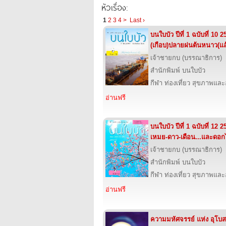
หัวเรื่อง:
1
2
3
4
>
Last ›
บนใบบัว ปีที่ 1 ฉบับที่ 10 
(เกือบ)ปลายฝนต้นหนาว(แล
เจ้าชายกบ (บรรณาธิการ)
wwwroot\2ebook.com.www\htdocs_new\assets/images/header//1.jpg
สำนักพิมพ์ บนใบบัว
กีฬา ท่องเที่ยว สุขภาพแล
อ่านฟรี
บนใบบัว ปีที่ 1 ฉบับที่ 12
เหมย-ดาว-เดือน...และดอก
เจ้าชายกบ (บรรณาธิการ)
สำนักพิมพ์ บนใบบัว
กีฬา ท่องเที่ยว สุขภาพแล
อ่านฟรี
ความมหัศจรรย์ แห่ง อุโบส