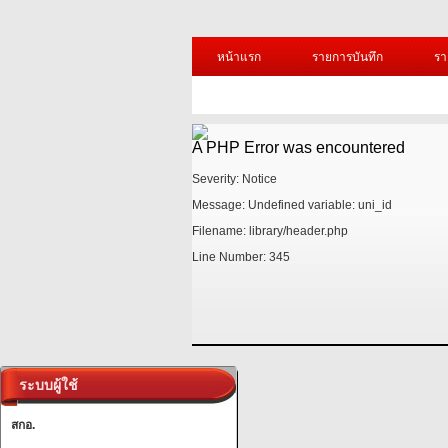
หน้าแรก
รายการบันทึก
รา
A PHP Error was encountered
Severity: Notice
Message: Undefined variable: uni_id
Filename: library/header.php
Line Number: 345
/1.jpg?=
A PHP Error was encountered
ระบบผู้ใช้
Severity: Notice
สกอ.
Message: Undefined variable: uni_id