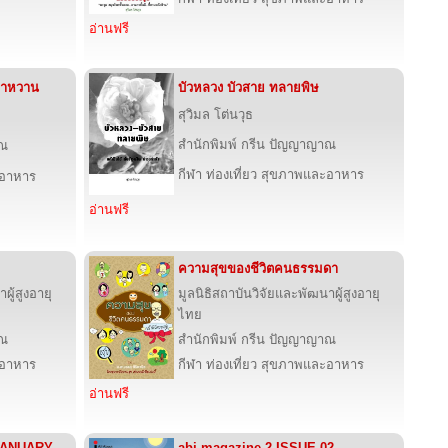
อ่านฟรี
บาหวาน
บัวหลวง บัวสาย ทลายพิษ
สุวิมล โต่นวุธ
สำนักพิมพ์ กรีน ปัญญาญาณ
าณ
กีฬา ท่องเที่ยว สุขภาพและอาหาร
ะอาหาร
อ่านฟรี
ความสุขของชีวิตคนธรรมดา
ผู้สูงอายุ
มูลนิธิสถาบันวิจัยและพัฒนาผู้สูงอายุ
ไทย
าณ
สำนักพิมพ์ กรีน ปัญญาญาณ
ะอาหาร
กีฬา ท่องเที่ยว สุขภาพและอาหาร
อ่านฟรี
 JANUARY
abj magazine 2 ISSUE 02