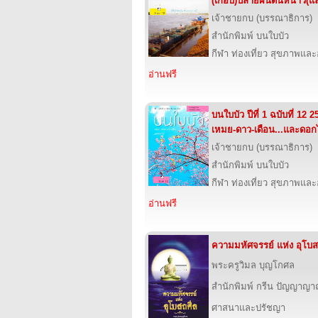
(เกือบ)ปลายฝนต้นหนาว(แล
เจ้าชายกบ (บรรณาธิการ)
สำนักพิมพ์ บนใบบัว
กีฬา ท่องเที่ยว สุขภาพแล
อ่านฟรี
บนใบบัว ปีที่ 1 ฉบับที่ 12
เหมย-ดาว-เดือน...และดอก
เจ้าชายกบ (บรรณาธิการ)
สำนักพิมพ์ บนใบบัว
กีฬา ท่องเที่ยว สุขภาพแล
อ่านฟรี
ความมหัศจรรย์ แห่ง อุโบส
พระครูวิมล บุญโกศล
สำนักพิมพ์ กรีน ปัญญาญ
ศาสนาและปรัชญา