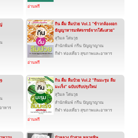
อ่านฟรี
กิน ดื่ม ลืมป่วย Vol.1 "ข้าวกล้องงอก
ญ่
ธัญญาหารมหัศจรรย์จากโต๊ะเสวย"
สุวิมล โต่นวุธ
าณ
สำนักพิมพ์ กรีน ปัญญาญาณ
กีฬา ท่องเที่ยว สุขภาพและอาหาร
อ่านฟรี
กิน ดื่ม ลืมป๋วย Vol.2 "กินมะรุม ลืม
09
มะเร็ง" ฉบับปรับปรุงใหม่
สุวิมล โต่นวุธ
าณ
สำนักพิมพ์ กรีน ปัญญาญาณ
ะอาหาร
กีฬา ท่องเที่ยว สุขภาพและอาหาร
อ่านฟรี
บาหวาน
บัวหลวง บัวสาย ทลายพิษ