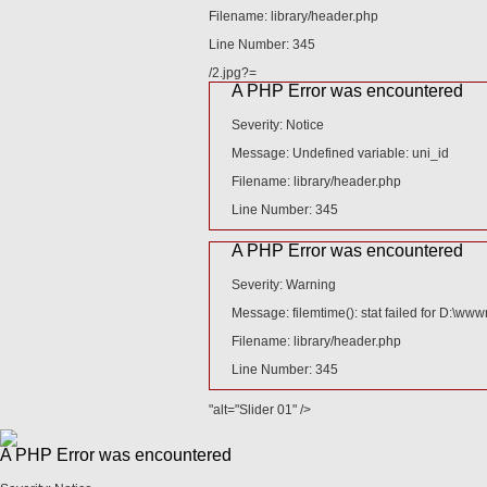
Filename: library/header.php
Filename: library/header.php
Line Number: 345
Line Number: 345
/1.png?=
/2.jpg?=
A PHP Error was encountered
A PHP Error was encountered
Severity: Notice
Severity: Notice
Message: Undefined variable: uni_id
Message: Undefined variable: uni_id
Filename: library/header.php
Filename: library/header.php
Line Number: 345
Line Number: 345
A PHP Error was encountered
A PHP Error was encountered
Severity: Warning
Severity: Warning
Message: filemtime(): stat failed for D:\
Message: filemtime(): stat failed for D:\
Filename: library/header.php
Filename: library/header.php
Line Number: 345
Line Number: 345
"alt="Slider 01" />
"alt="Slider 01" />
A PHP Error was encountered