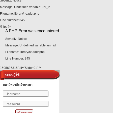
Severity: Notice
Message: Undefined variable: uni_id
Filename: library/header.php
Line Number: 345
/3.jpg?=
A PHP Error was encountered
Severity: Notice
Message: Undefined variable: uni_id
Filename: library/header.php
Line Number: 345
1505636315"alt="Slider 01" />
ระบบผู้ใช้
มหาวิทยาลัยเจ้าพระยา