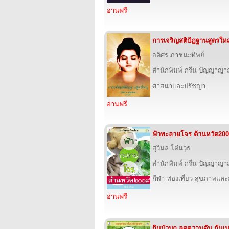
อ่านฟรี
การเจริญสติปัฎฐานสูตรให
อดิศร ภาชนะทิพย์
สำนักพิมพ์ กรีน ปัญญาญ
ศาสนาและปรัชญา
อ่านฟรี
ฟ้าทะลายโจร ต้านหวัด20
สุวิมล โต่นวุธ
สำนักพิมพ์ กรีน ปัญญาญ
กีฬา ท่องเที่ยว สุขภาพแล
อ่านฟรี
กินบัวบก ลดความดัน กันเ