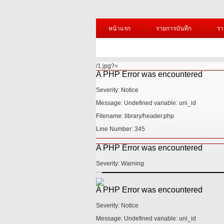
หน้าแรก
รายการบันทึก
รา
/1.jpg?=
A PHP Error was encountered
Severity: Notice
Message: Undefined variable: uni_id
Filename: library/header.php
Line Number: 345
A PHP Error was encountered
Severity: Warning
A PHP Error was encountered
A PHP Error was encountered
Severity: Notice
Severity: Notice
Message: Undefined variable: uni_id
Message: Undefined variable: uni_id