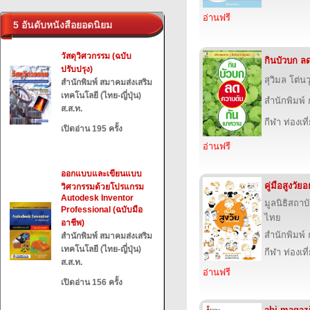
อ่านฟรี
5 อันดับหนังสือยอดนิยม
วัสดุวิศวกรรม (ฉบับ
กินบัวบก ล
ปรับปรุง)
สุวิมล โต่นว
สำนักพิมพ์ สมาคมส่งเสริม
เทคโนโลยี (ไทย-ญี่ปุ่น)
สำนักพิมพ์
ส.ส.ท.
กีฬา ท่องเ
เปิดอ่าน 195 ครั้ง
อ่านฟรี
ออกแบบและเขียนแบบ
คู่มือสูงวัย
วิศวกรรมด้วยโปรแกรม
Autodesk Inventor
มูลนิธิสถาบ
Professional (ฉบับมือ
ไทย
อาชีพ)
สำนักพิมพ์
สำนักพิมพ์ สมาคมส่งเสริม
เทคโนโลยี (ไทย-ญี่ปุ่น)
กีฬา ท่องเ
ส.ส.ท.
อ่านฟรี
เปิดอ่าน 156 ครั้ง
abj magaz