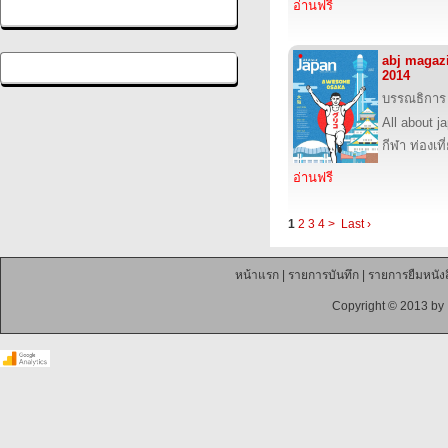
อ่านฟรี
abj magaz
2014
บรรณธิการ
All about j
กีฬา ท่องเ
อ่านฟรี
1
2
3
4
>
Last ›
หน้าแรก
|
รายการบันทึก
|
รายการยืมหนังส
Copyright © 2013 by 