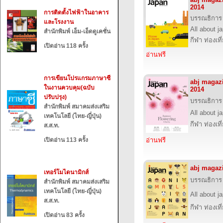
2014
การติดตั้งไฟฟ้าในอาคาร
บรรณธิการ
และโรงงาน
All about j
สำนักพิมพ์ เอ็ม-เอ็ดดูเคชั่น
กีฬา ท่องเ
เปิดอ่าน 118 ครั้ง
อ่านฟรี
การเขียนโปรแกรมภาษาซี
abj magaz
ในงานควบคุม(ฉบับ
2014
ปรับปรุง)
บรรณธิการ
สำนักพิมพ์ สมาคมส่งเสริม
All about j
เทคโนโลยี (ไทย-ญี่ปุ่น)
กีฬา ท่องเ
ส.ส.ท.
เปิดอ่าน 113 ครั้ง
อ่านฟรี
abj magaz
เทอร์โมไดนามิกส์
บรรณธิการ
สำนักพิมพ์ สมาคมส่งเสริม
เทคโนโลยี (ไทย-ญี่ปุ่น)
All about j
ส.ส.ท.
กีฬา ท่องเ
เปิดอ่าน 83 ครั้ง