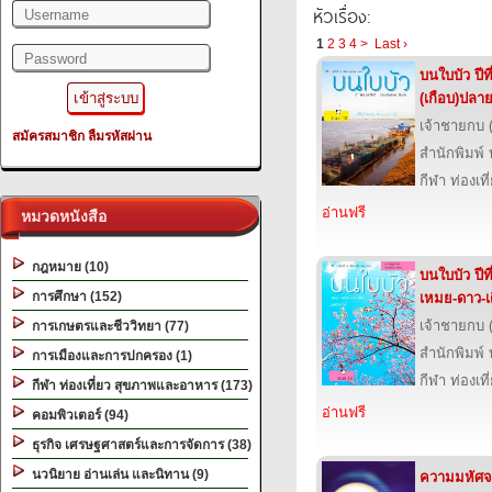
หัวเรื่อง:
1
2
3
4
>
Last ›
บนใบบัว ปีที
(เกือบ)ปลา
เจ้าชายกบ 
สมัครสมาชิก
ลืมรหัสผ่าน
สำนักพิมพ์
กีฬา ท่องเ
อ่านฟรี
หมวดหนังสือ
กฎหมาย (10)
บนใบบัว ปีท
การศึกษา (152)
เหมย-ดาว-เ
เจ้าชายกบ 
การเกษตรและชีววิทยา (77)
สำนักพิมพ์
การเมืองและการปกครอง (1)
กีฬา ท่องเ
กีฬา ท่องเที่ยว สุขภาพและอาหาร (173)
อ่านฟรี
คอมพิวเตอร์ (94)
ธุรกิจ เศรษฐศาสตร์และการจัดการ (38)
นวนิยาย อ่านเล่น และนิทาน (9)
ความมหัศจร