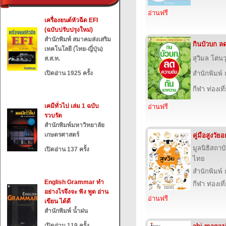
อ่านฟรี
เครื่องยนต์หัวฉีด EFI
(ฉบับปรับปรุงใหม่)
สำนักพิมพ์ สมาคมส่งเสริม
กินบัวบก ล
เทคโนโลยี (ไทย-ญี่ปุ่น)
สุวิมล โต่นว
ส.ส.ท.
เปิดอ่าน 1925 ครั้ง
สำนักพิมพ์
กีฬา ท่องเ
เคมีทั่วไป เล่ม 1 ฉบับ
อ่านฟรี
รวบรัด
สำนักพิมพ์มหาวิทยาลัย
เกษตรศาสตร์
คู่มือสูงวัย
มูลนิธิสถาบ
เปิดอ่าน 137 ครั้ง
ไทย
สำนักพิมพ์
English Grammar ทำ
กีฬา ท่องเ
อย่างไรจึงจะ ฟัง พูด อ่าน
อ่านฟรี
เขียน ได้ดี
สำนักพิมพ์ น้ำฝน
เปิดอ่าน 119 ครั้ง
abj magaz