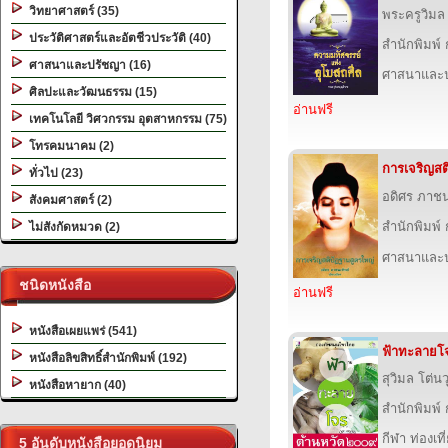
วิทยาศาสตร์ (35)
พระครูวิมล
ประวัติศาสตร์และอัตชีวประวัติ (40)
สำนักพิมพ์
ศาสนาและปรัชญา (16)
ศาสนาและ
ศิลปะและวัฒนธรรม (15)
อ่านฟรี
เทคโนโลยี วิศวกรรม อุตสาหกรรม (75)
โทรคมนาคม (2)
การเจริญสต
ทั่วไป (23)
อดิศร ภาชน
สังคมศาสตร์ (2)
สำนักพิมพ์
ไม่สังกัดหมวด (2)
ศาสนาและ
ชนิดหนังสือ
อ่านฟรี
หนังสือเผยแพร่ (541)
ฟ้าทะลายโจ
หนังสือลิขสิทธิ์สำนักพิมพ์ (192)
สุวิมล โต่นว
หนังสือหายาก (40)
สำนักพิมพ์
กีฬา ท่องเ
5 อันดับหนังสือยอดนิยม