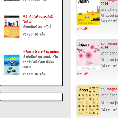
2014
บรรณธิการ
All about j
ฟิสิกส์ 1(ศรีธน วรศักดิ์
กีฬา ท่องเ
โยธิน)
สำนักพิมพ์ สกายบุ๊คส์
อ่านฟรี
เปิดอ่าน 93 ครั้ง
abj magaz
2014
หลักการจัดการสิ่งแวดล้อม
บรรณธิการ
สำนักพิมพ์ สมาคมส่งเสริม
All about j
เทคโนโลยี (ไทย-ญี่ปุ่น)
กีฬา ท่องเ
ส.ส.ท.
อ่านฟรี
เปิดอ่าน 82 ครั้ง
abj magaz
บรรณธิการ
All about j
กีฬา ท่องเ