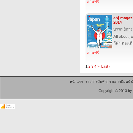
อ่านฟรี
abj magaz
2014
บรรณธิการ
All about j
กีฬา ท่องเ
อ่านฟรี
1
2
3
4
>
Last ›
หน้าแรก
|
รายการบันทึก
|
รายการยืมหนังส
Copyright © 2013 by 