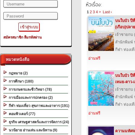
หัวเรื่อง:
1
2
3
4
>
Last ›
บนใบบัว ปีที
(เกือบ)ปลา
เจ้าชายกบ 
สมัครสมาชิก
ลืมรหัสผ่าน
สำนักพิมพ์
กีฬา ท่องเ
อ่านฟรี
หมวดหนังสือ
กฎหมาย (2)
บนใบบัว ปีท
การศึกษา (180)
เหมย-ดาว-เ
เจ้าชายกบ 
การเกษตรและชีววิทยา (78)
สำนักพิมพ์
การเมืองและการปกครอง (2)
กีฬา ท่องเ
กีฬา ท่องเที่ยว สุขภาพและอาหาร (191)
อ่านฟรี
คอมพิวเตอร์ (77)
ธุรกิจ เศรษฐศาสตร์และการจัดการ (24)
นวนิยาย อ่านเล่น และนิทาน (9)
ความมหัศจร