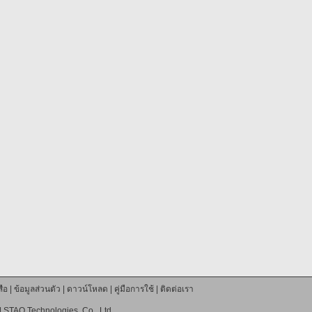
ือ
|
ข้อมูลส่วนตัว
|
ดาวน์โหลด
|
คู่มือการใช้
|
ติดต่อเรา
|
STAQ Technologies. Co., Ltd.