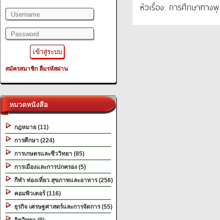
Filename: library/header.php
หัวเรื่อง: การศึกษาทาง
Line Number: 345
A PHP Error was encountered
Severity: Warning
Message: filemtime(): stat failed for D:\wwwroot\2ebook.com.www\htdocs_ne
สมัครสมาชิก
ลืมรหัสผ่าน
Filename: library/header.php
Line Number: 345
หมวดหนังสือ
"alt="Slider 01" />
กฎหมาย (11)
การศึกษา (224)
การเกษตรและชีววิทยา (85)
การเมืองและการปกครอง (5)
กีฬา ท่องเที่ยว สุขภาพและอาหาร (256)
คอมพิวเตอร์ (116)
ธุรกิจ เศรษฐศาสตร์และการจัดการ (55)