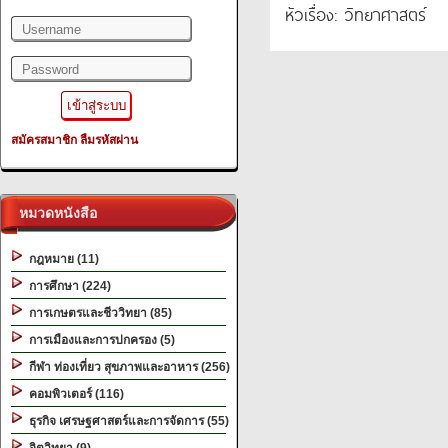
Filename: library/header.php
หัวเรื่อง: วิทยาศาสตร์
Line Number: 345
A PHP Error was encountered
Severity: Warning
Message: filemtime(): stat failed for D:\wwwroot\2ebook.com.www\htdocs_ne
สมัครสมาชิก
ลืมรหัสผ่าน
Filename: library/header.php
Line Number: 345
หมวดหนังสือ
"alt="Slider 01" />
กฎหมาย (11)
การศึกษา (224)
การเกษตรและชีววิทยา (85)
การเมืองและการปกครอง (5)
กีฬา ท่องเที่ยว สุขภาพและอาหาร (256)
คอมพิวเตอร์ (116)
ธุรกิจ เศรษฐศาสตร์และการจัดการ (55)