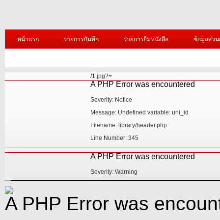
หน้าแรก
รายการบันทึก
รายการยืมหนังสือ
ข้อมูลส่วน
/1.jpg?=
A PHP Error was encountered
Severity: Notice
Message: Undefined variable: uni_id
Filename: library/header.php
Line Number: 345
A PHP Error was encountered
Severity: Warning
A PHP Error was encountered
A PHP Error was encoun
Severity: Notice