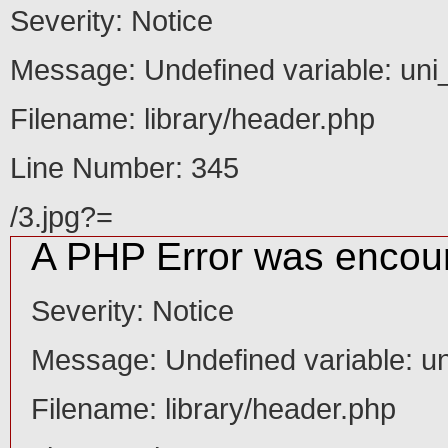
Message: Undefined variable: uni_id
Severity: Notice
Filename: library/header.php
Line Number: 345
Message: Undefined variable: uni
/2.jpg?=
A PHP Error was encountered
Filename: library/header.php
Severity: Notice
Message: Undefined variable: uni_id
Line Number: 345
Filename: library/header.php
Line Number: 345
/3.jpg?=
A PHP Error was encountered
A PHP Error was encou
Severity: Warning
Message: filemtime(): stat failed for D:\wwwroot\2ebook.com.www\htdocs_ne
Severity: Notice
Filename: library/header.php
Message: Undefined variable: un
Line Number: 345
"alt="Slider 01" />
Filename: library/header.php