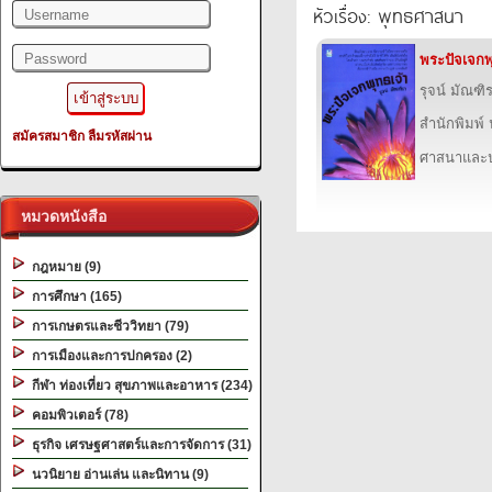
Filename: library/header.php
หัวเรื่อง: พุทธศาสนา
Line Number: 345
พระปัจเจกพ
A PHP Error was encountered
รุจน์ มัณฑิ
Severity: Warning
สำนักพิมพ์ 
สมัครสมาชิก
ลืมรหัสผ่าน
Message: filemtime(): stat failed for D:\wwwroot\2ebook.com.www\htdocs_ne
ศาสนาและ
Filename: library/header.php
Line Number: 345
หมวดหนังสือ
"alt="Slider 01" />
กฎหมาย (9)
การศึกษา (165)
การเกษตรและชีววิทยา (79)
การเมืองและการปกครอง (2)
กีฬา ท่องเที่ยว สุขภาพและอาหาร (234)
คอมพิวเตอร์ (78)
ธุรกิจ เศรษฐศาสตร์และการจัดการ (31)
นวนิยาย อ่านเล่น และนิทาน (9)