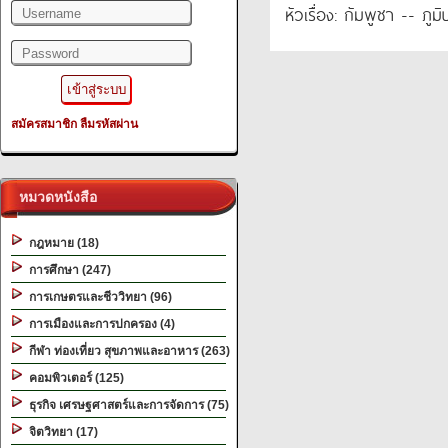
Filename: library/header.php
หัวเรื่อง: กัมพูชา -- ภูม
Line Number: 345
/2.png?=
A PHP Error was encountered
Severity: Notice
สมัครสมาชิก
ลืมรหัสผ่าน
Message: Undefined variable: uni_id
Filename: library/header.php
Line Number: 345
หมวดหนังสือ
A PHP Error was encountered
กฎหมาย (18)
Severity: Warning
การศึกษา (247)
Message: filemtime(): stat failed for D:\wwwroot\2ebook.com.www\htdocs_n
การเกษตรและชีววิทยา (96)
Filename: library/header.php
การเมืองและการปกครอง (4)
Line Number: 345
กีฬา ท่องเที่ยว สุขภาพและอาหาร (263)
"alt="Slider 01" />
คอมพิวเตอร์ (125)
ธุรกิจ เศรษฐศาสตร์และการจัดการ (75)
จิตวิทยา (17)