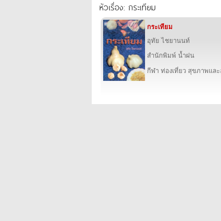
หัวเรื่อง: กระเทียม
กระเทียม
อุทัย ไชยานนท์
สำนักพิมพ์ น้ำฝน
กีฬา ท่องเที่ยว สุขภาพแล
wwwroot\2ebook.com.www\htdocs_new\assets/images/header//2.png