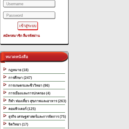
Filename: library/header.php
Line Number: 345
/2.png?=
A PHP Error was encountered
Severity: Notice
สมัครสมาชิก
ลืมรหัสผ่าน
Message: Undefined variable: uni_id
Filename: library/header.php
Line Number: 345
หมวดหนังสือ
A PHP Error was encountered
กฎหมาย (18)
Severity: Warning
การศึกษา (247)
Message: filemtime(): stat failed for D:\
การเกษตรและชีววิทยา (96)
Filename: library/header.php
การเมืองและการปกครอง (4)
Line Number: 345
กีฬา ท่องเที่ยว สุขภาพและอาหาร (263)
"alt="Slider 01" />
คอมพิวเตอร์ (125)
ธุรกิจ เศรษฐศาสตร์และการจัดการ (75)
จิตวิทยา (17)