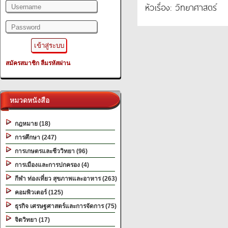
Filename: library/header.php
หัวเรื่อง: วิทยาศาสตร์
Line Number: 345
/2.png?=
A PHP Error was encountered
Severity: Notice
สมัครสมาชิก
ลืมรหัสผ่าน
Message: Undefined variable: uni_id
Filename: library/header.php
Line Number: 345
หมวดหนังสือ
A PHP Error was encountered
กฎหมาย (18)
Severity: Warning
การศึกษา (247)
Message: filemtime(): stat failed for D:\wwwroot\2ebook.com.www\htdocs_n
การเกษตรและชีววิทยา (96)
Filename: library/header.php
การเมืองและการปกครอง (4)
Line Number: 345
กีฬา ท่องเที่ยว สุขภาพและอาหาร (263)
"alt="Slider 01" />
คอมพิวเตอร์ (125)
ธุรกิจ เศรษฐศาสตร์และการจัดการ (75)
จิตวิทยา (17)