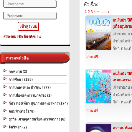
Filename: library/header.php
หัวเรื่อง:
Line Number: 345
1
2
3
4
>
Last ›
/2.jpg?=
บนใบบัว ปีที
A PHP Error was encountered
(เกือบ)ปลา
Severity: Notice
เจ้าชายกบ 
สมัครสมาชิก
ลืมรหัสผ่าน
Message: Undefined variable: uni_id
สำนักพิมพ์
Filename: library/header.php
กีฬา ท่องเ
Line Number: 345
อ่านฟรี
หมวดหนังสือ
A PHP Error was encountered
กฎหมาย (2)
Severity: Warning
บนใบบัว ปีท
การศึกษา (185)
เหมย-ดาว-เ
Message: filemtime(): stat failed for D:\wwwroot\2ebook.com.www\htdocs_ne
เจ้าชายกบ 
การเกษตรและชีววิทยา (77)
Filename: library/header.php
สำนักพิมพ์
การเมืองและการปกครอง (1)
Line Number: 345
กีฬา ท่องเ
กีฬา ท่องเที่ยว สุขภาพและอาหาร (174)
"alt="Slider 01" />
อ่านฟรี
คอมพิวเตอร์ (78)
ธุรกิจ เศรษฐศาสตร์และการจัดการ (6)
จิตวิทยา (2)
ความมหัศจร