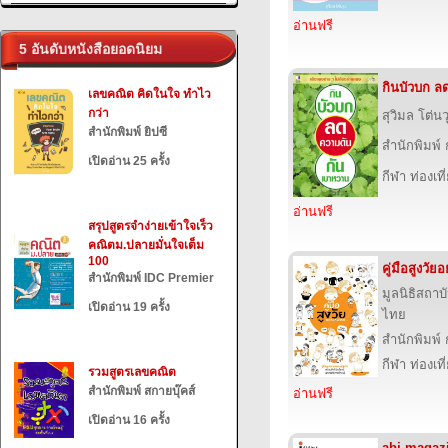
อ่านฟรี
5 อันดับหนังสือยอดนิยม
กินบัวบก ล
เลขคณิต คิดในใจ ทำไว
กว่า
สุวิมล โต่นว
สำนักพิมพ์ ยิปซี
สำนักพิมพ์
เปิดอ่าน 25 ครั้ง
กีฬา ท่องเ
อ่านฟรี
สรุปสูตรจำง่ายเข้าใจเร็ว
คณิตม.ปลายมั่นใจเต็ม
100
คู่มือสูงวัย
สำนักพิมพ์ IDC Premier
มูลนิธิสถาบ
เปิดอ่าน 19 ครั้ง
ไทย
สำนักพิมพ์
กีฬา ท่องเ
รวมสูตรเลขคณิต
สำนักพิมพ์ สกายบุ๊คส์
อ่านฟรี
เปิดอ่าน 16 ครั้ง
abj magaz