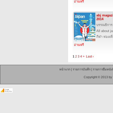
อ่านฟรี
abj magaz
2014
บรรณธิการ
All about j
กีฬา ท่องเ
อ่านฟรี
1
2
3
4
>
Last ›
หน้าแรก
|
รายการบันทึก
|
รายการยืมหนังส
Copyright © 2013 by 