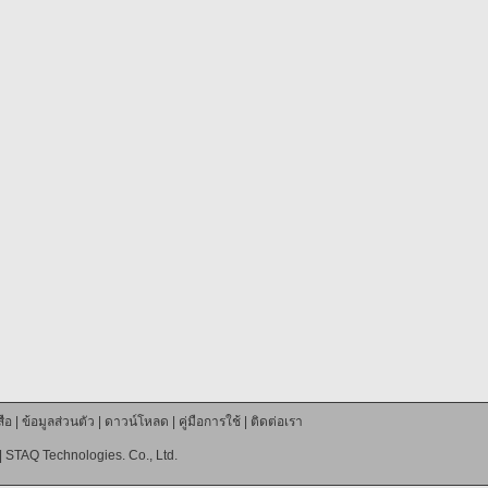
ือ
|
ข้อมูลส่วนตัว
|
ดาวน์โหลด
|
คู่มือการใช้
|
ติดต่อเรา
|
STAQ Technologies. Co., Ltd.