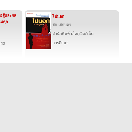
่อสู้และผล
ไปนอก
ในคุก
สอ เสถบุตร
สำนักพิมพ์ เอ็ดดูเวิลด์เน็ต
การศึกษา
ัติ