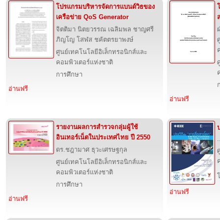
โปรแกรมบริหารจัดการแบนด์วิธของ
เครือข่าย QoS Generator
จิตติมา นิตยวรรณ เฉลิมพล ชาญศรี
ภิญโญ โสฬส ชคัตตรยาพงษ์
ศ
ศูนย์เทคโนโลยีอิเล็กทรอนิกส์และ
คอมพิวเตอร์แห่งชาติ
ศ
การศึกษา
อ่านฟรี
อ่านฟรี
รายงานผลการสำรวจกลุ่มผู้ใช้
ป
อินเทอร์เน็ตในประเทศไทย ปี 2550
.
ดร.ชฎามาศ ธุวะเศรษฐกุล
ศ
ศูนย์เทคโนโลยีอิเล็กทรอนิกส์และ
คอมพิวเตอร์แห่งชาติ
การศึกษา
อ่านฟรี
อ่านฟรี