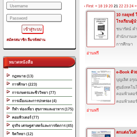
‹ First
<
18
19
20
21
22
23
24
>
10 กลยุทธ์ 
โรงเรียนผู้น
ชนารัตน์ คำ
สำนักงานเล
สมัครสมาชิก
ลืมรหัสผ่าน
การศึกษา
อ่านฟรี
หมวดหนังสือ
e-Book ด้ว
กฎหมาย (13)
บุญเลิศ อรุณ
การศึกษา (223)
ศูนย์เทคโนโ
การเกษตรและชีววิทยา (77)
คอมพิวเตอร์
การเมืองและการปกครอง (4)
คอมพิวเตอร
กีฬา ท่องเที่ยว สุขภาพและอาหาร (175)
อ่านฟรี
คอมพิวเตอร์ (77)
ธุรกิจ เศรษฐศาสตร์และการจัดการ (45)
ตกแต่งเว็บด
จิตวิทยา (12)