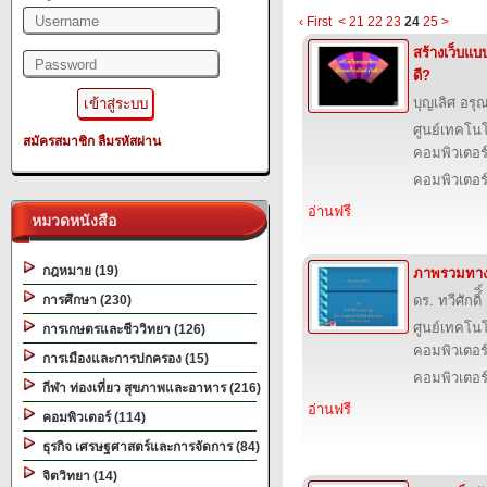
‹ First
<
21
22
23
24
25
>
สร้างเว็บแบบ
ดี?
บุญเลิศ อรุณ
ศูนย์เทคโนโ
สมัครสมาชิก
ลืมรหัสผ่าน
คอมพิวเตอร์
คอมพิวเตอร
อ่านฟรี
หมวดหนังสือ
กฎหมาย (19)
ภาพรวมทาง
การศึกษา (230)
ดร. ทวีศักดิ์
ศูนย์เทคโนโ
การเกษตรและชีววิทยา (126)
คอมพิวเตอร์
การเมืองและการปกครอง (15)
คอมพิวเตอร
กีฬา ท่องเที่ยว สุขภาพและอาหาร (216)
อ่านฟรี
คอมพิวเตอร์ (114)
ธุรกิจ เศรษฐศาสตร์และการจัดการ (84)
จิตวิทยา (14)