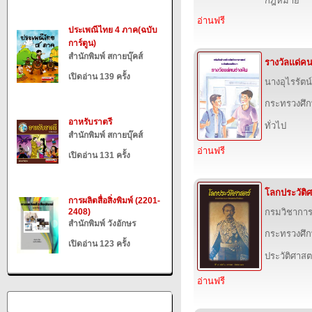
กฎหมาย
อ่านฟรี
ประเพณีไทย 4 ภาค(ฉบับ
การ์ตูน)
สำนักพิมพ์ สกายบุ๊คส์
รางวัลแด่คน
เปิดอ่าน 139 ครั้ง
นางอุไรรัตน
กระทรวงศึก
อาหรับราตรี
ทั่วไป
สำนักพิมพ์ สกายบุ๊คส์
อ่านฟรี
เปิดอ่าน 131 ครั้ง
โลกประวัติศา
การผลิตสื่อสิ่งพิมพ์ (2201-
2408)
กรมวิชาการ
สำนักพิมพ์ วังอักษร
กระทรวงศึก
เปิดอ่าน 123 ครั้ง
ประวัติศาสต
อ่านฟรี