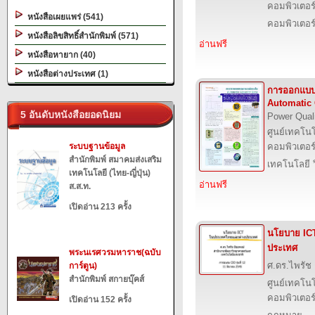
คอมพิวเตอร์
หนังสือเผยแพร่ (541)
คอมพิวเตอร
หนังสือลิขสิทธิ์สำนักพิมพ์ (571)
อ่านฟรี
หนังสือหายาก (40)
หนังสือต่างประเทศ (1)
การออกแบบ
Automatic 
5 อันดับหนังสือยอดนิยม
Power Qual
ศูนย์เทคโนโ
ระบบฐานข้อมูล
คอมพิวเตอร์
สำนักพิมพ์ สมาคมส่งเสริม
เทคโนโลยี 
เทคโนโลยี (ไทย-ญี่ปุ่น)
อ่านฟรี
ส.ส.ท.
เปิดอ่าน 213 ครั้ง
นโยบาย IC
ประเทศ
พระนเรศวรมหาราช(ฉบับ
ศ.ดร.ไพรัช 
การ์ตูน)
สำนักพิมพ์ สกายบุ๊คส์
ศูนย์เทคโนโ
คอมพิวเตอร์
เปิดอ่าน 152 ครั้ง