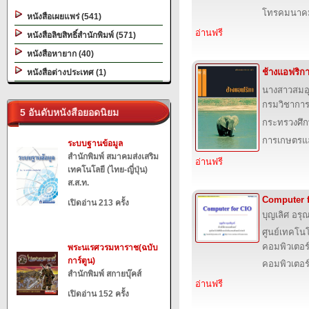
โทรคมนาค
หนังสือเผยแพร่ (541)
อ่านฟรี
หนังสือลิขสิทธิ์สำนักพิมพ์ (571)
หนังสือหายาก (40)
ช้างแอฟริก
หนังสือต่างประเทศ (1)
นางสาวสมอ
กรมวิชาการ
5 อันดับหนังสือยอดนิยม
กระทรวงศึก
การเกษตรแล
ระบบฐานข้อมูล
สำนักพิมพ์ สมาคมส่งเสริม
อ่านฟรี
เทคโนโลยี (ไทย-ญี่ปุ่น)
ส.ส.ท.
Computer 
เปิดอ่าน 213 ครั้ง
บุญเลิศ อรุณ
ศูนย์เทคโนโ
คอมพิวเตอร์
พระนเรศวรมหาราช(ฉบับ
การ์ตูน)
คอมพิวเตอร
สำนักพิมพ์ สกายบุ๊คส์
อ่านฟรี
เปิดอ่าน 152 ครั้ง