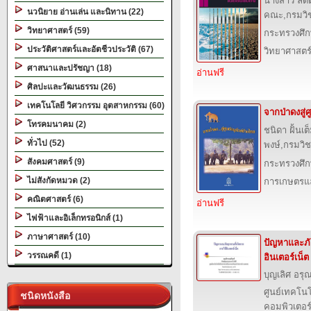
นางสาว ลัด
นวนิยาย อ่านเล่น และนิทาน (22)
คณะ,กรมวิ
วิทยาศาสตร์ (59)
กระทรวงศึก
ประวัติศาสตร์และอัตชีวประวัติ (67)
วิทยาศาสตร
ศาสนาและปรัชญา (18)
อ่านฟรี
ศิลปะและวัฒนธรรม (26)
เทคโนโลยี วิศวกรรม อุตสาหกรรม (60)
จากป่าดงสู่ศ
โทรคมนาคม (2)
ชนิดา ฝั้นเ
ทั่วไป (52)
พงษ์,กรมวิ
สังคมศาสตร์ (9)
กระทรวงศึก
ไม่สังกัดหมวด (2)
การเกษตรแล
คณิตศาสตร์ (6)
อ่านฟรี
ไฟฟ้าและอิเล็กทรอนิกส์ (1)
ภาษาศาสตร์ (10)
ปัญหาและภั
วรรณคดี (1)
อินเตอร์เน็ต
บุญเลิศ อรุณ
ศูนย์เทคโนโ
ชนิดหนังสือ
คอมพิวเตอร์