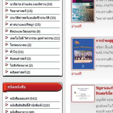
นางสาว ลัด
นวนิยาย อ่านเล่น และนิทาน (10)
คณะ,กรมวิ
วิทยาศาสตร์ (14)
กระทรวงศึก
ประวัติศาสตร์และอัตชีวประวัติ (33)
วิทยาศาสตร
ศาสนาและปรัชญา (15)
อ่านฟรี
ศิลปะและวัฒนธรรม (9)
เทคโนโลยี วิศวกรรม อุตสาหกรรม (11)
จากป่าดงสู่ศ
โทรคมนาคม (2)
ชนิดา ฝั้นเ
ทั่วไป (31)
พงษ์,กรมวิ
สังคมศาสตร์ (3)
กระทรวงศึก
ไม่สังกัดหมวด (2)
การเกษตรแล
คณิตศาสตร์ (2)
อ่านฟรี
ชนิดหนังสือ
ปัญหาและภั
อินเตอร์เน็ต
หนังสือเผยแพร่ (541)
บุญเลิศ อรุณ
หนังสือลิขสิทธิ์สำนักพิมพ์ (122)
ศูนย์เทคโนโ
คอมพิวเตอร์
หนังสือหายาก (40)