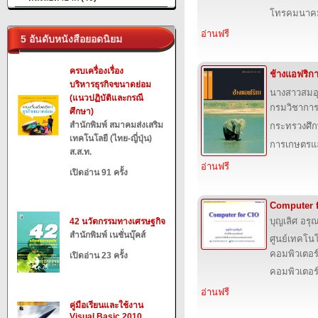
โทรคมนาค
อ่านฟรี
5 อันดับหนังสือยอดนิยม
ครบเครื่องเรื่อง
ช้างแอฟริก
บริหารธุรกิจขนาดย่อม
นางสาวสมอ
(แนวปฏิบัติและกรณี
กรมวิชาการ
ศึกษา)
สำนักพิมพ์ สมาคมส่งเสริม
กระทรวงศึก
เทคโนโลยี (ไทย-ญี่ปุ่น)
การเกษตรแล
ส.ส.ท.
อ่านฟรี
เปิดอ่าน 91 ครั้ง
Computer 
บุญเลิศ อรุณ
42 นวัตกรรมทางเศรษฐกิจ
สำนักพิมพ์ เนชั่นบุ๊คส์
ศูนย์เทคโนโ
คอมพิวเตอร์
เปิดอ่าน 23 ครั้ง
คอมพิวเตอร
อ่านฟรี
คู่มือเรียนและใช้งาน
Visual Basic 2010