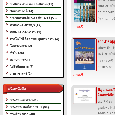
นางสาว ลัด
นวนิยาย อ่านเล่น และนิทาน (11)
คณะ,กรมวิ
วิทยาศาสตร์ (14)
กระทรวงศึก
ประวัติศาสตร์และอัตชีวประวัติ (53)
วิทยาศาสตร
ศาสนาและปรัชญา (14)
อ่านฟรี
ศิลปะและวัฒนธรรม (9)
เทคโนโลยี วิศวกรรม อุตสาหกรรม (4)
จากป่าดงสู่ศ
โทรคมนาคม (2)
ชนิดา ฝั้นเ
ทั่วไป (25)
พงษ์,กรมวิ
สังคมศาสตร์ (7)
กระทรวงศึก
ไม่สังกัดหมวด (2)
การเกษตรแล
ภาษาศาสตร์ (2)
อ่านฟรี
ชนิดหนังสือ
ปัญหาและภั
อินเตอร์เน็ต
หนังสือเผยแพร่ (541)
บุญเลิศ อรุณ
หนังสือลิขสิทธิ์สำนักพิมพ์ (98)
ศูนย์เทคโนโ
คอมพิวเตอร์
หนังสือหายาก (40)