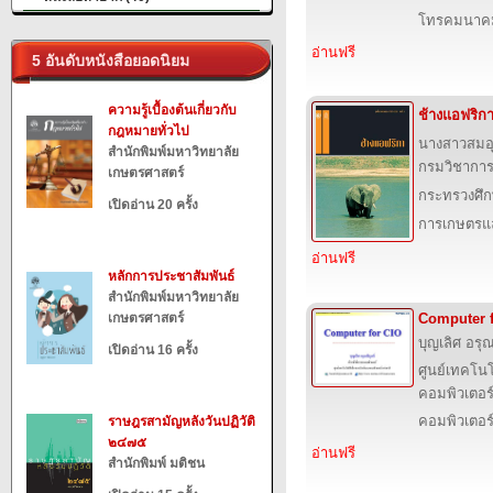
โทรคมนาค
อ่านฟรี
5 อันดับหนังสือยอดนิยม
ความรู้เบื้องต้นเกี่ยวกับ
ช้างแอฟริก
กฎหมายทั่วไป
นางสาวสมอ
สำนักพิมพ์มหาวิทยาลัย
กรมวิชาการ
เกษตรศาสตร์
กระทรวงศึก
เปิดอ่าน 20 ครั้ง
การเกษตรแล
อ่านฟรี
หลักการประชาสัมพันธ์
สำนักพิมพ์มหาวิทยาลัย
เกษตรศาสตร์
Computer 
บุญเลิศ อรุณ
เปิดอ่าน 16 ครั้ง
ศูนย์เทคโนโ
คอมพิวเตอร์
คอมพิวเตอร
ราษฎรสามัญหลังวันปฏิวัติ
๒๔๗๕
อ่านฟรี
สำนักพิมพ์ มติชน