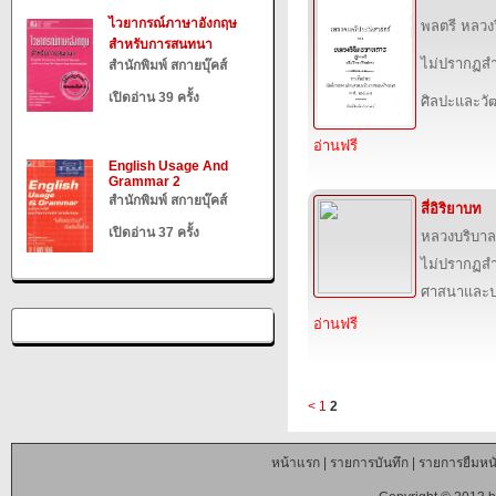
ไวยากรณ์ภาษาอังกฤษ
พลตรี หลวง
สำหรับการสนทนา
ไม่ปรากฏสำ
สำนักพิมพ์ สกายบุ๊คส์
เปิดอ่าน 39 ครั้ง
ศิลปะและว
อ่านฟรี
English Usage And
Grammar 2
สำนักพิมพ์ สกายบุ๊คส์
สี่อิริยาบท
เปิดอ่าน 37 ครั้ง
หลวงบริบาลบ
ไม่ปรากฏสำ
ศาสนาและป
อ่านฟรี
<
1
2
หน้าแรก
|
รายการบันทึก
|
รายการยืมหนั