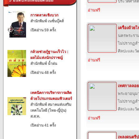
5 อันดับหนังสือยอดนิยม
ประวัติศาสต
อ่านฟรี
การตลาดเชิงบวก
สำนักพิมพ์ เนชั่นบุ๊คส์
เครื่องถ้วย
เปิดอ่าน 59 ครั้ง
นครพระราม (
ไม่ปรากฏสำ
ศิลปะและว
กล้วยช่วยกู้ฐานะเร็วไว :
ผลไม้แห่งนักปราชญ์
อ่านฟรี
สำนักพิมพ์ น้ำฝน
เปิดอ่าน 48 ครั้ง
เทศกาลลอย
เทคนิคการบริหารการผลิต
พระยาอนุม
ด้วยโปรแกรมคอมพิวเตอร์
ไม่ปรากฏสำ
สำนักพิมพ์ สมาคมส่งเสริม
ศิลปะและว
เทคโนโลยี (ไทย-ญี่ปุ่น)
ส.ส.ท.
อ่านฟรี
เปิดอ่าน 41 ครั้ง
เพลงดนตรีปร