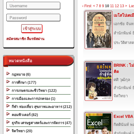
‹ First
<
7
8
9
10
11
12
13
>
Las
เมโสโปเตเม
เอกชัย จัน
สำนักพิมพ์ ย
สมัครสมาชิก
ลืมรหัสผ่าน
ประวัติศาสต
หมวดหนังสือ
BRINK : ไม่
คิด
กฎหมาย (6)
ศศิ วุฒิกุล
การศึกษา (177)
สำนักพิมพ์ ย
การเกษตรและชีววิทยา (122)
จิตวิทยา
การเมืองและการปกครอง (1)
กีฬา ท่องเที่ยว สุขภาพและอาหาร (212)
คอมพิวเตอร์ (82)
Excel VBA
ธุรกิจ เศรษฐศาสตร์และการจัดการ (47)
กิตตินันท์ พล
จิตวิทยา (20)
สำนักพิมพ์ 