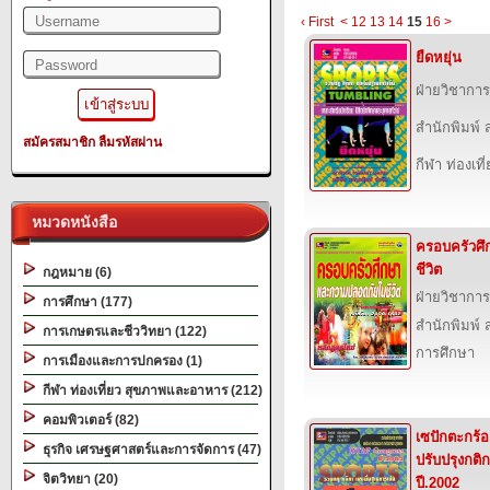
‹ First
<
12
13
14
15
16
>
ยืดหยุ่น
ฝ่ายวิชาการ
สำนักพิมพ์ ส
สมัครสมาชิก
ลืมรหัสผ่าน
กีฬา ท่องเ
หมวดหนังสือ
ครอบครัวศ
ชีวิต
กฎหมาย (6)
ฝ่ายวิชาการ
การศึกษา (177)
สำนักพิมพ์ ส
การเกษตรและชีววิทยา (122)
การศึกษา
การเมืองและการปกครอง (1)
กีฬา ท่องเที่ยว สุขภาพและอาหาร (212)
คอมพิวเตอร์ (82)
เซปักตะกร้
ธุรกิจ เศรษฐศาสตร์และการจัดการ (47)
ปรับปรุงกติ
จิตวิทยา (20)
ปี.2002