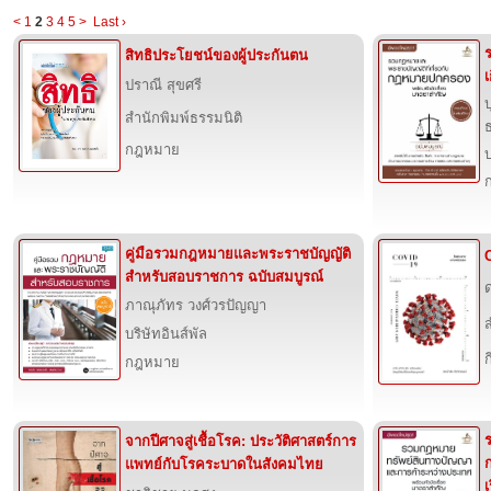
<
1
2
3
4
5
>
Last ›
สิทธิประโยชน์ของผู้ประกันตน
ปราณี สุขศรี
บ
สำนักพิมพ์ธรรมนิติ
กฎหมาย
บ
คู่มือรวมกฎหมายและพระราชบัญญัติ
สำหรับสอบราชการ ฉบับสมบูรณ์
ด
ภาณุภัทร วงศ์วรปัญญา
บริษัทอินส์พัล
กฎหมาย
จากปีศาจสู่เชื้อโรค: ประวัติศาสตร์การ
แพทย์กับโรคระบาดในสังคมไทย