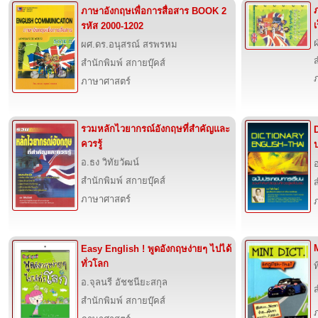
ภาษาอังกฤษเพื่อการสื่อสาร BOOK 2
เ
รหัส 2000-1202
ฝ
ผศ.ดร.อนุสรณ์ สรพรหม
ส
สำนักพิมพ์ สกายบุ๊คส์
ภาษาศาสตร์
รวมหลักไวยากรณ์อังกฤษที่สำคัญและ
ควรรู้
อ.ธง วิทัยวัฒน์
อ
สำนักพิมพ์ สกายบุ๊คส์
ส
ภาษาศาสตร์
Easy English ! พูดอังกฤษง่ายๆ ไปได้
ทั่วโลก
ท
อ.จุลนรี อัชชนียะสกุล
ส
สำนักพิมพ์ สกายบุ๊คส์