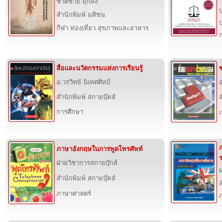
ชาติชาย มุกสง
บ
สำนักพิมพ์ มติชน
บ
กีฬา ท่องเที่ยว สุขภาพและอาหาร
สื่อและนวัตกรรมแห่งการเรียนรู้
อ.วรวิทย์ นิเทศศิลป์
อ
สำนักพิมพ์ สกายบุ๊คส์
ส
การศึกษา
ภาษาอังกฤษในการพูดโทรศัพท์
ฝ่ายวิชาการสกายบุ๊กส์
สำนักพิมพ์ สกายบุ๊คส์
ส
ภาษาศาสตร์