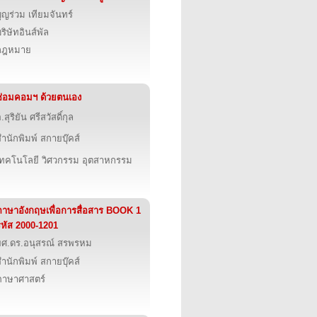
ุญร่วม เทียมจันทร์
ริษัทอินส์พัล
กฎหมาย
ซ่อมคอมฯ ด้วยตนเอง
.สุริยัน ศรีสวัสดิ์กุล
ำนักพิมพ์ สกายบุ๊คส์
เทคโนโลยี วิศวกรรม อุตสาหกรรม
ภาษาอังกฤษเพื่อการสื่อสาร BOOK 1
รหัส 2000-1201
ผศ.ดร.อนุสรณ์ สรพรหม
ำนักพิมพ์ สกายบุ๊คส์
ภาษาศาสตร์