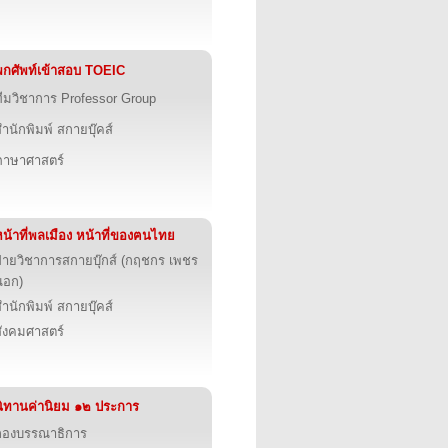
พกศัพท์เข้าสอบ TOEIC
ทีมวิชาการ Professor Group
ำนักพิมพ์ สกายบุ๊คส์
ภาษาศาสตร์
หน้าที่พลเมือง หน้าที่ของฅนไทย
ฝ่ายวิชาการสกายบุ๊กส์ (กฤชกร เพชร
นอก)
ำนักพิมพ์ สกายบุ๊คส์
สังคมศาสตร์
นิทานค่านิยม ๑๒ ประการ
กองบรรณาธิการ