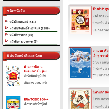
ข้างสำรับอุ
ชนิดหนังสือ
องค์ บรรจุน
หนังสือเผยแพร่ (541)
สำนักพิมพ์ 
หนังสือลิขสิทธิ์สำนักพิมพ์ (2389)
ประวัติศาสต
หนังสือหายาก (40)
หนังสือต่างประเทศ (9)
ยกเมฆ: เรื่
5 อันดับหนังสือยอดนิยม
เล็กๆ จากฟ
บัญชา ธนบุ
บ้านแห่งนิทาน
สำนักพิมพ์ 
จินตนาการไม่รู้จบ
วิทยาศาสตร
สำนักพิมพ์ ทูบีเลิฟ
เปิดอ่าน 2097 ครั้ง
นิทานการเงิ
ยังชิน แก้วช
พิชิต TOEIC 900++
เอ็กซเปอร์เน็ทบุ๊คส์
สำนักพิมพ์ 