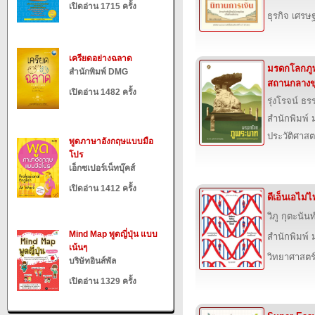
เปิดอ่าน 1715 ครั้ง
ธุรกิจ เศร
เครียดอย่างฉลาด
มรดกโลกภูพร
สำนักพิมพ์ DMG
สถานกลางข
เปิดอ่าน 1482 ครั้ง
รุ่งโรจน์ ธรร
สำนักพิมพ์ 
ประวัติศาสต
พูดภาษาอังกฤษแบบมือ
โปร
เอ็กซเปอร์เน็ทบุ๊คส์
เปิดอ่าน 1412 ครั้ง
ดีเอ็นเอไม
วิภู กุตะนันท
Mind Map พูดญี่ปุ่น แบบ
สำนักพิมพ์ 
เน้นๆ
วิทยาศาสตร
บริษัทอินส์พัล
เปิดอ่าน 1329 ครั้ง