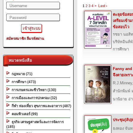
1
2
3
4
>
Last ›
ตะลุยข้อสอ
เตรียมเข้าม
ข้อสอบไว
รชยา นอสิท
สมัครสมาชิก
ลืมรหัสผ่าน
บริษัทอินส์พ
การศึกษา
หมวดหนังสือ
Fanny and 
กฎหมาย (71)
จึงตายเพราะไ
การศึกษา (473)
R.J.Minney,
การเกษตรและชีววิทยา (130)
สำนักพิมพ์ 
การเมืองและการปกครอง (32)
นวนิยาย อ่
กีฬา ท่องเที่ยว สุขภาพและอาหาร (487)
คอมพิวเตอร์ (99)
ประชุม(ลับ)
ธุรกิจ เศรษฐศาสตร์และการจัดการ
(185)
ธงทอง จันท