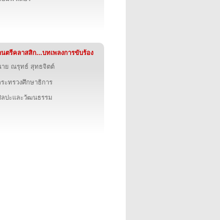
ดนตรีคลาสสิก...บทเพลงการขับร้อง
าย ณรุทธ์ สุทธจิตต์
กระทรวงศึกษาธิการ
ศิลปะและวัฒนธรรม