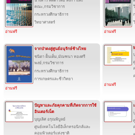
นางสาว ลัดดาวัลย์ สงกา และ
คณะ,กรมวิชาการ
กระทรวงศึกษาธิการ
วิทยาศาสตร์
อ่านฟรี
อ่านฟรี
จากป่าดงสู่ศูนย์อนุรักษ์ช้างไทย
บ
ชนิดา ฝั้นเต็ม,มัณฑนา ทองศรี
ศ
พงษ์,กรมวิชาการ
กระทรวงศึกษาธิการ
การเกษตรและชีววิทยา
อ่านฟรี
อ่านฟรี
ปัญหาและภัยคุกคามที่เกิดจากการใช้
อินเตอร์เน็ต
บ
บุญเลิศ อรุณพิบูลย์
ศ
ศูนย์เทคโนโลยีอิเล็กทรอนิกส์และ
คอมพิวเตอร์แห่งชาติ