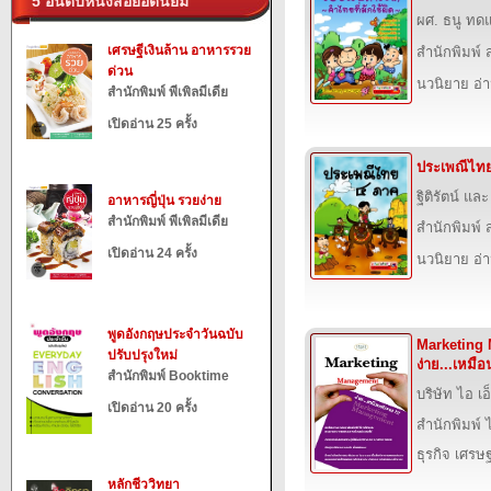
5 อันดับหนังสือยอดนิยม
ผศ. ธนู ท
เศรษฐีเงินล้าน อาหารรวย
สำนักพิมพ์ ส
ด่วน
นวนิยาย อ่
สำนักพิมพ์ พีเพิลมีเดีย
เปิดอ่าน 25 ครั้ง
ประเพณีไทย
ฐิติรัตน์ แล
อาหารญี่ปุ่น รวยง่าย
สำนักพิมพ์ พีเพิลมีเดีย
สำนักพิมพ์ ส
เปิดอ่าน 24 ครั้ง
นวนิยาย อ่
พูดอังกฤษประจำวันฉบับ
Marketing
ปรับปรุงใหม่
ง่าย...เหมือ
สำนักพิมพ์ Booktime
บริษัท ไอ เอ็
เปิดอ่าน 20 ครั้ง
สำนักพิมพ์ ไ
ธุรกิจ เศร
หลักชีววิทยา