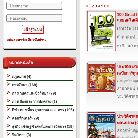
<
1
2
3
4
5
6
>
100 Great 
สุดยอดไอเด
เฮาเวิร์ด ไรต
สำนักพิมพ์ เน
สมัครสมาชิก
ลืมรหัสผ่าน
ธุรกิจ เศร
หมวดหนังสือ
ประวัติศาสต
(ฉบับการ์ตูน
กฎหมาย (4)
สุภฤกษ์ บุ
การศึกษา (168)
สำนักพิมพ์ ส
การเกษตรและชีววิทยา (79)
ประวัติศาสต
การเมืองและการปกครอง (1)
กีฬา ท่องเที่ยว สุขภาพและอาหาร (196)
ประวัติศาสต
คอมพิวเตอร์ (79)
ตอนกลาง (ฉ
ธุรกิจ เศรษฐศาสตร์และการจัดการ (19)
สุภฤกษ์ บุ
จิตวิทยา (3)