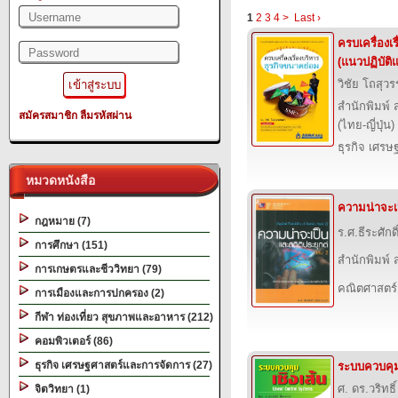
1
2
3
4
>
Last ›
ครบเครื่องเ
(แนวปฏิบัติ
วิชัย โถสุว
สำนักพิมพ์
สมัครสมาชิก
ลืมรหัสผ่าน
(ไทย-ญี่ปุ่น
ธุรกิจ เศร
หมวดหนังสือ
ความน่าจะเป
กฎหมาย (7)
ร.ศ.ธีระศักด
การศึกษา (151)
สำนักพิมพ์ ส
การเกษตรและชีววิทยา (79)
คณิตศาสตร์
การเมืองและการปกครอง (2)
กีฬา ท่องเที่ยว สุขภาพและอาหาร (212)
คอมพิวเตอร์ (86)
ธุรกิจ เศรษฐศาสตร์และการจัดการ (27)
ระบบควบคุม
ศ. ดร.วริทธิ
จิตวิทยา (1)