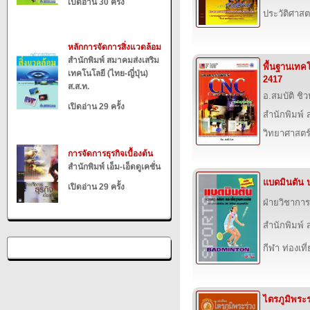
เปิดอ่าน 30 ครั้ง
ประวัติศาสต
หลักการจัดการสิ่งแวดล้อม
สำนักพิมพ์ สมาคมส่งเสริม
พื้นฐานเทคโ
เทคโนโลยี (ไทย-ญี่ปุ่น)
2417
ส.ส.ท.
อ.สมบัติ ชิ
เปิดอ่าน 29 ครั้ง
สำนักพิมพ์ ส
วิทยาศาสตร
การจัดการธุรกิจเบื้องต้น
สำนักพิมพ์ เอ็ม-เอ็ดดูเคชั่น
แบดมินตัน ป
เปิดอ่าน 29 ครั้ง
ฝ่ายวิชาการ 
สำนักพิมพ์ ส
กีฬา ท่องเ
ไตรภูมิพระร