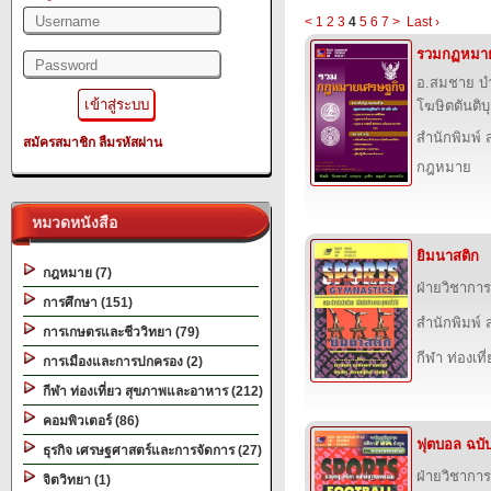
<
1
2
3
4
5
6
7
>
Last ›
รวมกฏหมาย
อ.สมชาย บำร
โฆษิตตันติบ
สำนักพิมพ์ ส
สมัครสมาชิก
ลืมรหัสผ่าน
กฎหมาย
หมวดหนังสือ
ยิมนาสติก
กฎหมาย (7)
ฝ่ายวิชาการ
การศึกษา (151)
สำนักพิมพ์ ส
การเกษตรและชีววิทยา (79)
กีฬา ท่องเ
การเมืองและการปกครอง (2)
กีฬา ท่องเที่ยว สุขภาพและอาหาร (212)
คอมพิวเตอร์ (86)
ฟุตบอล ฉบับ
ธุรกิจ เศรษฐศาสตร์และการจัดการ (27)
ฝ่ายวิชาการ
จิตวิทยา (1)