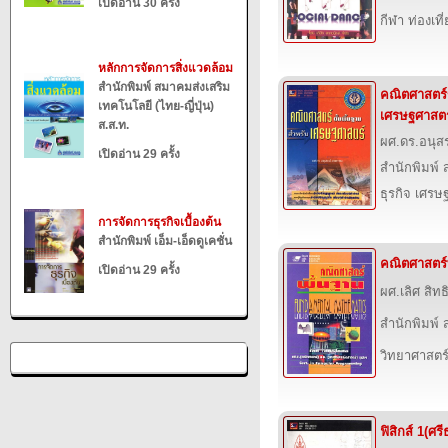
เปิดอ่าน 30 ครั้ง
กีฬา ท่องเ
หลักการจัดการสิ่งแวดล้อม
สำนักพิมพ์ สมาคมส่งเสริม
คณิตศาสตร์ข
เทคโนโลยี (ไทย-ญี่ปุ่น)
เศรษฐศาสตร
ส.ส.ท.
ผศ.ดร.อนุส
เปิดอ่าน 29 ครั้ง
สำนักพิมพ์ ส
ธุรกิจ เศร
การจัดการธุรกิจเบื้องต้น
สำนักพิมพ์ เอ็ม-เอ็ดดูเคชั่น
คณิตศาสตร์
เปิดอ่าน 29 ครั้ง
ผศ.เลิศ สิท
สำนักพิมพ์ ส
วิทยาศาสตร
ฟิสิกส์ 1(ศร