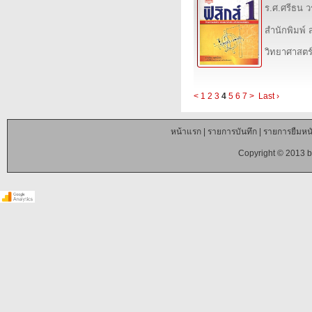
ร.ศ.ศรีธน วร
สำนักพิมพ์ ส
วิทยาศาสตร
<
1
2
3
4
5
6
7
>
Last ›
หน้าแรก
|
รายการบันทึก
|
รายการยืมหนั
Copyright © 2013 b