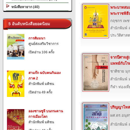
หนังสือหายาก (40)
พระบาทสมเด็
พระราชพิธี
กฤชกร เพช
5 อันดับหนังสือยอดนิยม
สำนักพิมพ์ ส
ประวัติศาสต
การสัมมนา
ศูนย์ส่งเสริมวิชาการ
เปิดอ่าน 106 ครั้ง
จากปีศาจสู่
แพทย์กับโ
ชาติชาย มุ
สามก๊ก ฉบับคนกันเอง
ภาค 2
สำนักพิมพ์ 
สำนักพิมพ์ มติชน
กีฬา ท่องเ
เปิดอ่าน 49 ครั้ง
ปริญญาโทสถ
อองซานซูจี บนกระดาน
ผศ.ดร.อนุ
การเมืองโลก
สำนักพิมพ์ มติชน
สำนักพิมพ์ ส