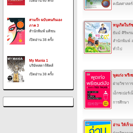
เปิดอ่าน 40 ครั้ง
คณิตศาสตร์
สามก๊ก ฉบับคนกันเอง
หนูเกิดในรั
ภาค 3
สำนักพิมพ์ มติชน
ธัมม์ ศิริพร
เปิดอ่าน 38 ครั้ง
สำนักพิมพ์ ส
ทั่วไป
My Mania 1
บริษัทสตาร์พิคส์
เปิดอ่าน 38 ครั้ง
พูดเก่ง พรีเ
ฝ่ายวิชาการ
เอ็กซเปอร์เน็
การศึกษา
อ่าน ให้เร็วแ