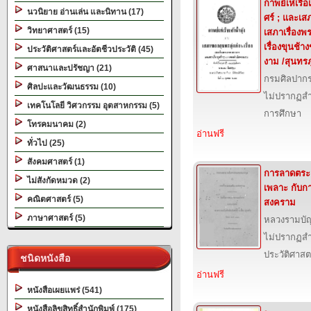
กาพย์เห่เรือเ
นวนิยาย อ่านเล่น และนิทาน (17)
ศร์ ; และเสภ
วิทยาศาสตร์ (15)
เสภาเรื่อง
เรื่องขุนช
ประวัติศาสตร์และอัตชีวประวัติ (45)
งาม /สุนทรภู
ศาสนาและปรัชญา (21)
กรมศิลปาก
ศิลปะและวัฒนธรรม (10)
ไม่ปรากฏสำ
เทคโนโลยี วิศวกรรม อุตสาหกรรม (5)
การศึกษา
โทรคมนาคม (2)
อ่านฟรี
ทั่วไป (25)
สังคมศาสตร์ (1)
การลาดตระ
ไม่สังกัดหมวด (2)
เพลาะ กับก
คณิตศาสตร์ (5)
สงคราม
ภาษาศาสตร์ (5)
หลวงรามบั
ไม่ปรากฏสำ
ประวัติศาสต
ชนิดหนังสือ
อ่านฟรี
หนังสือเผยแพร่ (541)
หนังสือลิขสิทธิ์สำนักพิมพ์ (175)