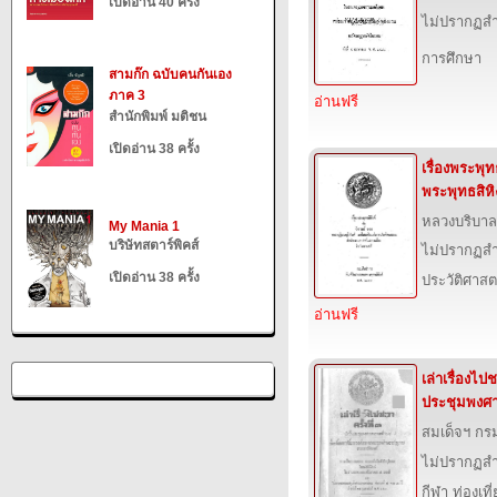
เปิดอ่าน 40 ครั้ง
ไม่ปรากฏสำ
การศึกษา
สามก๊ก ฉบับคนกันเอง
ภาค 3
อ่านฟรี
สำนักพิมพ์ มติชน
เปิดอ่าน 38 ครั้ง
เรื่องพระพุทธ
พระพุทธสิหิ
หลวงบริบาลบ
My Mania 1
บริษัทสตาร์พิคส์
ไม่ปรากฏสำ
เปิดอ่าน 38 ครั้ง
ประวัติศาสต
อ่านฟรี
เล่าเรื่องไปช
ประชุมพงศา
สมเด็จฯ ก
ไม่ปรากฏสำ
กีฬา ท่องเ