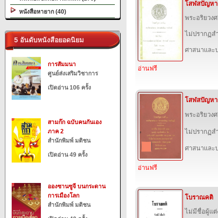
โสฬสปัญหา
หนังสือหายาก (40)
พระอริยวง
ไม่ปรากฏสำ
5 อันดับหนังสือยอดนิยม
ศาสนาและป
การสัมมนา
อ่านฟรี
ศูนย์ส่งเสริมวิชาการ
เปิดอ่าน 106 ครั้ง
โสฬสปัญหา
พระอริยวง
สามก๊ก ฉบับคนกันเอง
ภาค 2
ไม่ปรากฏสำ
สำนักพิมพ์ มติชน
ศาสนาและป
เปิดอ่าน 49 ครั้ง
อ่านฟรี
อองซานซูจี บนกระดาน
การเมืองโลก
โบราณคติ
สำนักพิมพ์ มติชน
ไม่มีชื่อผู้แต่