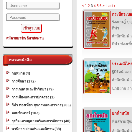
<
1
2
3
4
5
6
>
Last ›
กระบี่กระบอ
รังสฤษฎิ์ บ
กีฬา
สำนักพิมพ์ ส
สมัครสมาชิก
ลืมรหัสผ่าน
กีฬา ท่องเ
หมวดหนังสือ
ประเพณีไทย
ฐิติรัตน์ แล
กฎหมาย (4)
สำนักพิมพ์ ส
การศึกษา (172)
นวนิยาย อ่
การเกษตรและชีววิทยา (79)
การเมืองและการปกครอง (1)
กีฬา ท่องเที่ยว สุขภาพและอาหาร (203)
คอมพิวเตอร์ (102)
ยกน้ำหนัก
ธุรกิจ เศรษฐศาสตร์และการจัดการ (40)
ทีมสกายบุ๊ก
นวนิยาย อ่านเล่น และนิทาน (38)
สำนักพิมพ์ ส