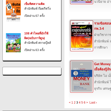
นวนิยาย อ่
เข็มทิศความคิด
สำนักพิมพ์ ก๊อตกีฟวิ่ง
เปิดอ่าน 67 ครั้ง
รวมข้อสอบ
กพ.3-4
108 คำไทยที่มักใช้
ฝ่ายวิชาการ
ผิด(ฉบับการ์ตูน)
สำนักพิมพ์ ส
สำนักพิมพ์ สกายบุ๊คส์
การศึกษา
เปิดอ่าน 63 ครั้ง
Get Money
เมื่อต้องกู้
บริษัท ไอ เอ็
สำนักพิมพ์ ไ
ธุรกิจ เศร
<
1
2
3
4
5
6
>
Last ›