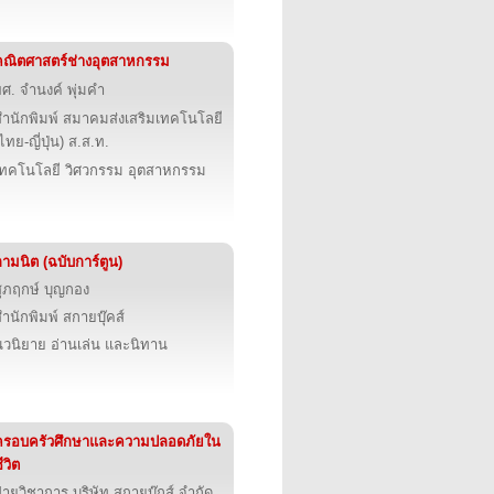
คณิตศาสตร์ช่างอุตสาหกรรม
ศ. จำนงค์ พุ่มคำ
สำนักพิมพ์ สมาคมส่งเสริมเทคโนโลยี
ไทย-ญี่ปุ่น) ส.ส.ท.
เทคโนโลยี วิศวกรรม อุตสาหกรรม
ามนิต (ฉบับการ์ตูน)
สุภฤกษ์ บุญกอง
ำนักพิมพ์ สกายบุ๊คส์
นวนิยาย อ่านเล่น และนิทาน
ครอบครัวศึกษาและความปลอดภัยใน
ีวิต
่ายวิชาการ บริษัท สกายบุ๊กส์ จำกัด