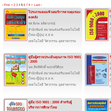
‹ First
<
2
3
4
5
6
7
8
>
Last ›
โปรแกรมคอมพิวเตอร์การควบคุมของ
ว
คงคลัง
รศ.พิภพ ลลิตาภรณ์
(
สำนักพิมพ์ สมาคมส่งเสริมเทคโนโลยี
(ไทย-ญี่ปุ่น) ส.ส.ท.
เทคโนโลยี วิศวกรรม อุตสาหกรรม
คู่มือผู้ตรวจประเมินคุณภาพ ISO 9001
: 2000
นพ.สิทธิศักดิ์ พฤกษ์ปิติกุล
ห
สำนักพิมพ์ สมาคมส่งเสริมเทคโนโลยี
(ไทย-ญี่ปุ่น) ส.ส.ท.
(
เทคโนโลยี วิศวกรรม อุตสาหกรรม
คู่มือ ISO 9001 : 2000 สำหรับผู้
บริหารการศึกษาไทย