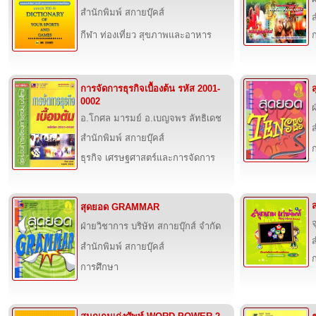
สำนักพิมพ์ สกายบุ๊คส์
ส
กีฬา ท่องเที่ยว สุขภาพและอาหาร
การจัดการธุรกิจเบื้องต้น รหัส 2001-
0002
ฝ
อ.โกศล มารมย์ อ.เบญจพร ลัทธิเดช
ส
สำนักพิมพ์ สกายบุ๊คส์
ธุรกิจ เศรษฐศาสตร์และการจัดการ
สุดยอด GRAMMAR
จ
ฝ่ายวิชาการ บริษัท สกายบุ๊กส์ จำกัด
ส
สำนักพิมพ์ สกายบุ๊คส์
การศึกษา