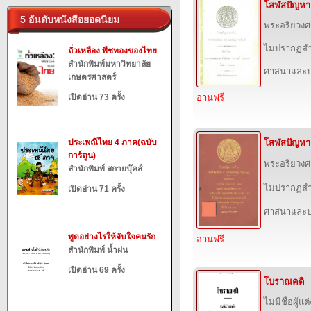
โสฬสปัญหา
5 อันดับหนังสือยอดนิยม
พระอริยวง
ไม่ปรากฏสำ
ถั่วเหลือง พืชทองของไทย
สำนักพิมพ์มหาวิทยาลัย
ศาสนาและป
เกษตรศาสตร์
เปิดอ่าน 73 ครั้ง
อ่านฟรี
ประเพณีไทย 4 ภาค(ฉบับ
โสฬสปัญหา
การ์ตูน)
พระอริยวง
สำนักพิมพ์ สกายบุ๊คส์
ไม่ปรากฏสำ
เปิดอ่าน 71 ครั้ง
ศาสนาและป
พูดอย่างไรให้จับใจคนรัก
อ่านฟรี
สำนักพิมพ์ น้ำฝน
เปิดอ่าน 69 ครั้ง
โบราณคติ
ไม่มีชื่อผู้แต่