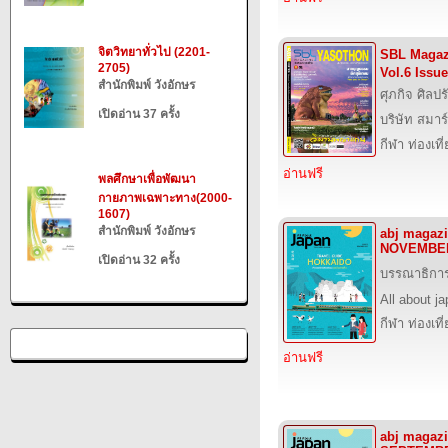
จิตวิทยาทั่วไป (2201-
SBL Magaz
2705)
Vol.6 Issu
สำนักพิมพ์ วังอักษร
ศุภกิจ ศิลป
เปิดอ่าน 37 ครั้ง
บริษัท สมาร
กีฬา ท่องเ
อ่านฟรี
พลศึกษาเพื่อพัฒนา
กายภาพเฉพาะทาง(2000-
1607)
สำนักพิมพ์ วังอักษร
abj magazi
NOVEMBER
เปิดอ่าน 32 ครั้ง
บรรณาธิกา
All about j
กีฬา ท่องเ
อ่านฟรี
abj magazi