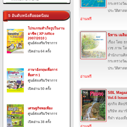
กระทรวงวั
ประวัติศาสต
5 อันดับหนังสือยอดนิยม
อ่านฟรี
โปรแกรมสำเร็จรูปในงาน
อาชีพ ( XP /office
นิทาน เฉลิ
2007/2010 )
เรื่อง โดย 
ศูนย์ส่งเสริมวิชาการ
เวช ภาพ โด
เปิดอ่าน 64 ครั้ง
สำนักงานศิ
กระทรวงวั
ประวัติศาสต
ภาษาอังกฤษเพื่อการ
สื่อสาร 1
อ่านฟรี
ศูนย์ส่งเสริมวิชาการ
เปิดอ่าน 50 ครั้ง
SBL Magaz
Vol.6 Issu
ศุภกิจ ศิลป
เศรษฐกิจพอเพียง
บริษัท สมาร
ศูนย์ส่งเสริมวิชาการ
กีฬา ท่องเ
เปิดอ่าน 38 ครั้ง
อ่านฟรี