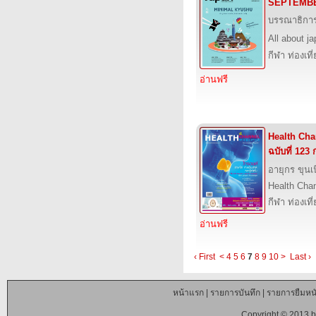
SEPTEMBE
บรรณาธิกา
All about j
กีฬา ท่องเ
อ่านฟรี
Health Chan
ฉบับที่ 123
อายุกร ขุนเ
Health Cha
กีฬา ท่องเ
อ่านฟรี
‹ First
<
4
5
6
7
8
9
10
>
Last ›
หน้าแรก
|
รายการบันทึก
|
รายการยืมหนั
Copyright © 2013 b