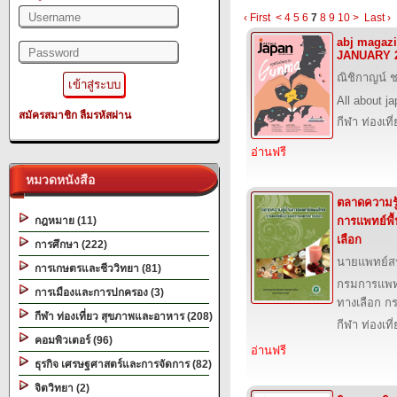
‹ First
<
4
5
6
7
8
9
10
>
Last ›
abj magazi
JANUARY 
ณิชิกาญน์ 
All about j
สมัครสมาชิก
ลืมรหัสผ่าน
กีฬา ท่องเ
อ่านฟรี
หมวดหนังสือ
ตลาดความร
กฎหมาย (11)
การแพทย์พื
เลือก
การศึกษา (222)
นายแพทย์สร
การเกษตรและชีววิทยา (81)
กรมการแพท
การเมืองและการปกครอง (3)
ทางเลือก 
กีฬา ท่องเที่ยว สุขภาพและอาหาร (208)
กีฬา ท่องเ
คอมพิวเตอร์ (96)
อ่านฟรี
ธุรกิจ เศรษฐศาสตร์และการจัดการ (82)
จิตวิทยา (2)