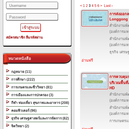
<
1
2
3
4
5
6
>
Last ›
การส่งออกล
Longgong 
สำนักงานพั
(องค์การม
สมัครสมาชิก
ลืมรหัสผ่าน
สำนักงานพั
(องค์การม
ธุรกิจ เศร
หมวดหนังสือ
อ่านฟรี
กฎหมาย (11)
การควบคุมห
การศึกษา (222)
บริเวณพื้นท
การเกษตรและชีววิทยา (81)
HD
สำนักงานพั
การเมืองและการปกครอง (3)
(องค์การม
กีฬา ท่องเที่ยว สุขภาพและอาหาร (208)
สำนักงานพั
คอมพิวเตอร์ (96)
(องค์การม
ธุรกิจ เศรษฐศาสตร์และการจัดการ (82)
การเกษตรแล
จิตวิทยา (2)