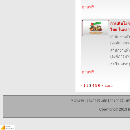
อ่านฟรี
การเพิ่มโอ
ไทย ในตลาด
สำนักงานพั
(องค์การม
สำนักงานพั
(องค์การม
ธุรกิจ เศร
อ่านฟรี
<
1
2
3
4
5
6
>
Last ›
หน้าแรก
|
รายการบันทึก
|
รายการยืมหนั
Copyright © 2013 b