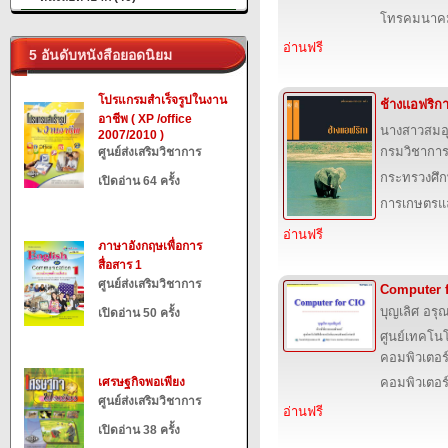
โทรคมนาค
อ่านฟรี
5 อันดับหนังสือยอดนิยม
โปรแกรมสำเร็จรูปในงาน
ช้างแอฟริก
อาชีพ ( XP /office
นางสาวสมอ
2007/2010 )
กรมวิชาการ
ศูนย์ส่งเสริมวิชาการ
กระทรวงศึก
เปิดอ่าน 64 ครั้ง
การเกษตรแล
อ่านฟรี
ภาษาอังกฤษเพื่อการ
สื่อสาร 1
ศูนย์ส่งเสริมวิชาการ
Computer 
บุญเลิศ อรุณ
เปิดอ่าน 50 ครั้ง
ศูนย์เทคโนโ
คอมพิวเตอร์
เศรษฐกิจพอเพียง
คอมพิวเตอร
ศูนย์ส่งเสริมวิชาการ
อ่านฟรี
เปิดอ่าน 38 ครั้ง