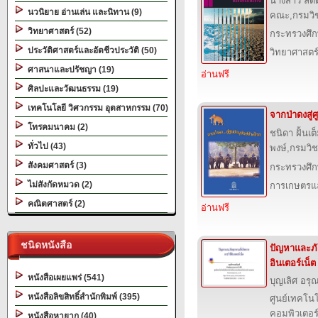
นางสาว ลัด
นวนิยาย อ่านเล่น และนิทาน (9)
คณะ,กรมวิ
วิทยาศาสตร์ (52)
กระทรวงศึก
ประวัติศาสตร์และอัตชีวประวัติ (50)
วิทยาศาสตร
ศาสนาและปรัชญา (19)
อ่านฟรี
ศิลปะและวัฒนธรรม (19)
เทคโนโลยี วิศวกรรม อุตสาหกรรม (70)
จากป่าดงสู่ศ
โทรคมนาคม (2)
ชนิดา ฝั้นเ
ทั่วไป (43)
พงษ์,กรมวิ
สังคมศาสตร์ (3)
กระทรวงศึก
ไม่สังกัดหมวด (2)
การเกษตรแล
คณิตศาสตร์ (2)
อ่านฟรี
ชนิดหนังสือ
ปัญหาและภั
อินเตอร์เน็ต
หนังสือเผยแพร่ (541)
บุญเลิศ อรุณ
หนังสือลิขสิทธิ์สำนักพิมพ์ (395)
ศูนย์เทคโนโ
คอมพิวเตอร์
หนังสือหายาก (40)