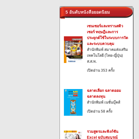
5 อันดับหนังสือยอดนิยม
เซนเซอร์และทรานสดิว
เซอร์ ทฤษฎีและการ
ประยุกต์ใช้ในระบบการวัด
และระบบควบคุม
สำนักพิมพ์ สมาคมส่งเสริม
เทคโนโลยี (ไทย-ญี่ปุ่น)
ส.ส.ท.
เปิดอ่าน 353 ครั้ง
ฉลาดเลือก ฉลาดออม
ฉลาดลงทุน
สำนักพิมพ์ เนชั่นบุ๊คส์
เปิดอ่าน 58 ครั้ง
รวมสูตรและฟังก์ชัน
Excel ฉบับสมบูรณ์