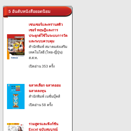
5 อันดับหนังสือยอดนิยม
เซนเซอร์และทรานสดิว
เซอร์ ทฤษฎีและการ
ประยุกต์ใช้ในระบบการวัด
และระบบควบคุม
สำนักพิมพ์ สมาคมส่งเสริม
เทคโนโลยี (ไทย-ญี่ปุ่น)
ส.ส.ท.
เปิดอ่าน 353 ครั้ง
ฉลาดเลือก ฉลาดออม
ฉลาดลงทุน
สำนักพิมพ์ เนชั่นบุ๊คส์
เปิดอ่าน 58 ครั้ง
รวมสูตรและฟังก์ชัน
Excel ฉบับสมบูรณ์