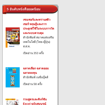
5 อันดับหนังสือยอดนิยม
เซนเซอร์และทรานสดิว
เซอร์ ทฤษฎีและการ
ประยุกต์ใช้ในระบบการวัด
และระบบควบคุม
สำนักพิมพ์ สมาคมส่งเสริม
เทคโนโลยี (ไทย-ญี่ปุ่น)
ส.ส.ท.
เปิดอ่าน 353 ครั้ง
ฉลาดเลือก ฉลาดออม
ฉลาดลงทุน
สำนักพิมพ์ เนชั่นบุ๊คส์
เปิดอ่าน 58 ครั้ง
รวมสูตรและฟังก์ชัน
Excel ฉบับสมบูรณ์